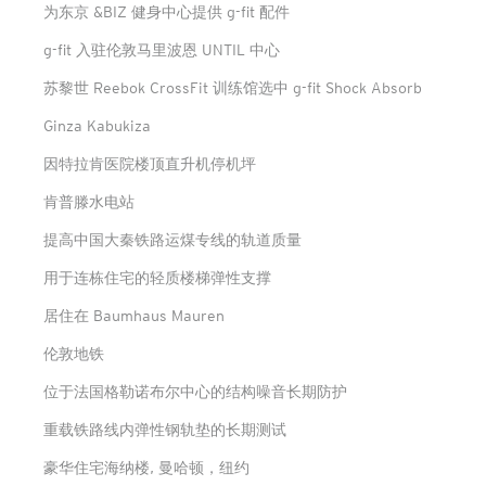
为东京 &BIZ 健身中心提供 g-fit 配件
g-fit 入驻伦敦马里波恩 UNTIL 中心
苏黎世 Reebok CrossFit 训练馆选中 g-fit Shock Absorb
Ginza Kabukiza
因特拉肯医院楼顶直升机停机坪
肯普滕水电站
提高中国大秦铁路运煤专线的轨道质量
用于连栋住宅的轻质楼梯弹性支撑
居住在 Baumhaus Mauren
伦敦地铁
位于法国格勒诺布尔中心的结构噪音长期防护
重载铁路线内弹性钢轨垫的长期测试
豪华住宅海纳楼, 曼哈顿，纽约