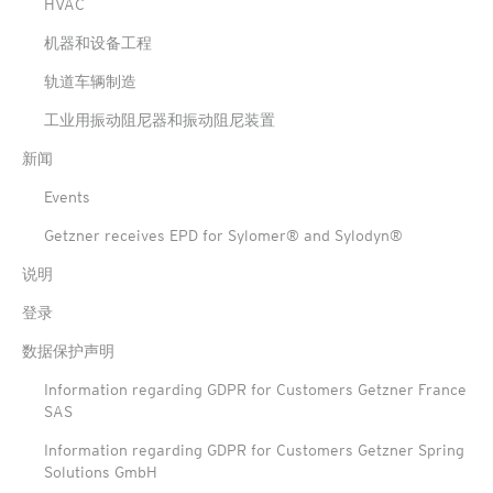
HVAC
机器和设备工程
轨道车辆制造
工业用振动阻尼器和振动阻尼装置
新闻
Events
Getzner receives EPD for Sylomer® and Sylodyn®
说明
登录
数据保护声明
Information regarding GDPR for Customers Getzner France
SAS
Information regarding GDPR for Customers Getzner Spring
Solutions GmbH