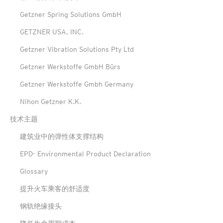
Getzner Spring Solutions GmbH
GETZNER USA, INC.
Getzner Vibration Solutions Pty Ltd
Getzner Werkstoffe GmbH Bürs
Getzner Werkstoffe Gmbh Germany
Nihon Getzner K.K.
技术主题
建筑业中的弹性体支撑结构
EPD- Environmental Product Declaration
Glossary
提升火车乘客的舒适度
钢轨绝缘接头