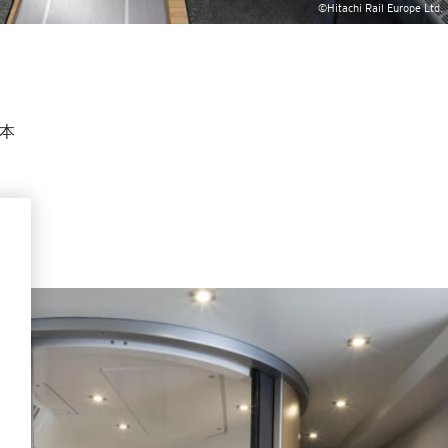
©Hitachi Rail Europe Ltd.
本