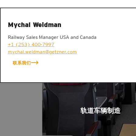
Mychal Weidman
Railway Sales Manager USA and Canada
+1 (253) 400-7997
mychal.weidman@getzner.com
联系我们
轨道车辆制造