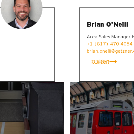
Brian O'Neill
Area Sales Manager 
+1 (817) 470-4054
brian.oneill@getzner
联系我们