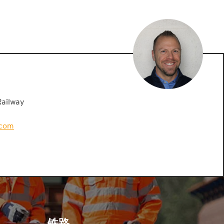
Railway
.com
铁路