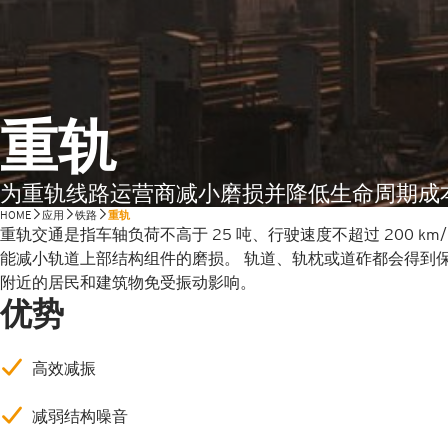
重轨
为重轨线路运营商减小磨损并降低生命周期成
HOME
应用
铁路
重轨
重轨交通是指车轴负荷不高于 25 吨、行驶速度不超过 200 km/
能减小轨道上部结构组件的磨损。 轨道、轨枕或道砟都会得到保
附近的居民和建筑物免受振动影响。
优势
高效减振
减弱结构噪音