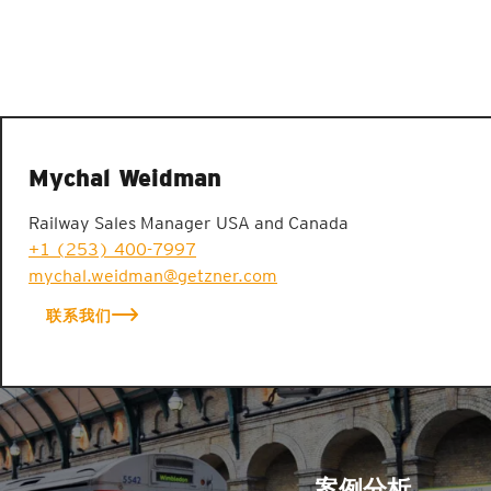
Mychal Weidman
Railway Sales Manager USA and Canada
+1 (253) 400-7997
mychal.weidman@getzner.com
联系我们
案例分析