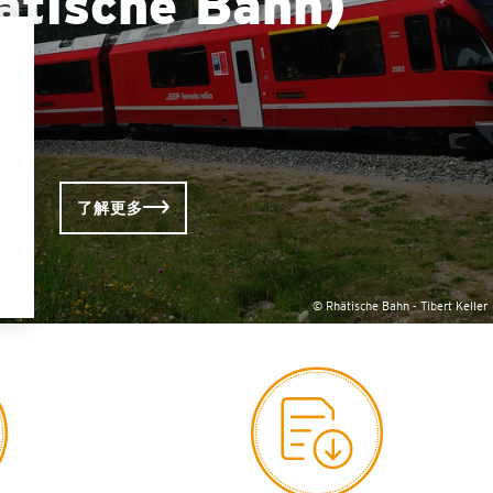
ätische Bahn)
了解更多
© Rhätische Bahn - Tibert Keller