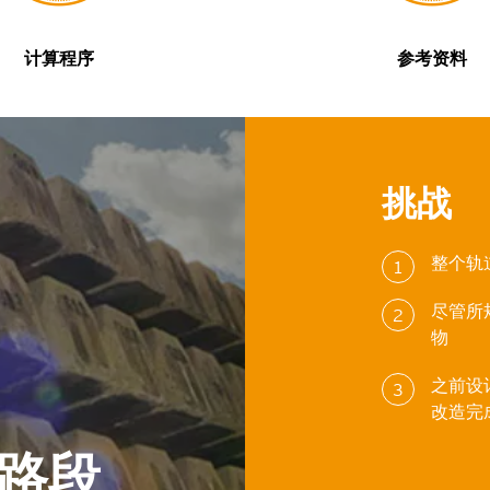
计算程序
参考资料
挑战
整个轨
1
尽管所
2
物
之前设计
3
改造完成
斯路段