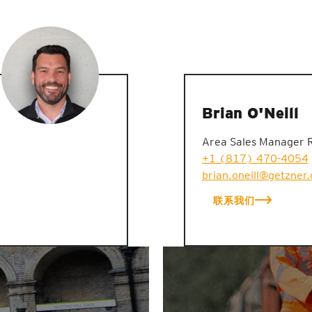
Brian O'Neill
Area Sales Manager 
+1 (817) 470-4054
brian.oneill@getzner
联系我们