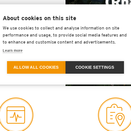
(Rh
About cookies on this site
er 专家们
们需要对质
We use cookies to collect and analyse information on site
行计算，另
performance and usage, to provide social media features and
计任务书高振
to enhance and customise content and advertisements.
Learn more
公司的项目总经理
ALLOW ALL COOKIES
COOKIE SETTINGS