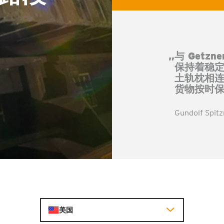
„与 Get
保持着稳
土轨枕相
货物按时保
Gundolf S
美国