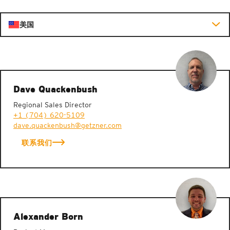
美国
Dave Quackenbush
Regional Sales Director
+1 (704) 620-5109
dave.quackenbush@getzner.com
联系我们
Alexander Born