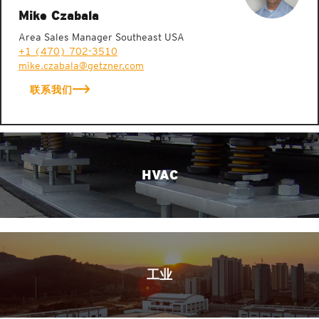
Mike Czabala
Area Sales Manager Southeast USA
+1 (470) 702-3510
mike.czabala@getzner.com
联系我们
HVAC
工业