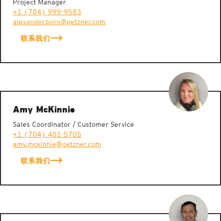
Project Manager
+1 (704) 999-9583
alexander.born@getzner.com
联系我们
Amy McKinnie
Sales Coordinator / Customer Service
+1 (704) 401-5705
amy.mckinnie@getzner.com
联系我们