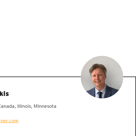
kis
nada, Illinois, Minnesota
zner.com