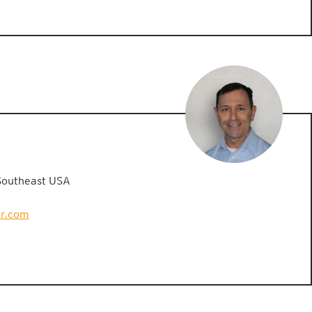
Southeast USA
er.com