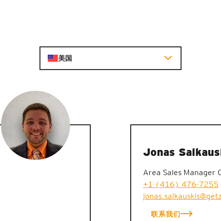
美国
Jonas Salkaus
Area Sales Manager Ca
+1 (416) 476-7255
jonas.salkauskis@get
联系我们