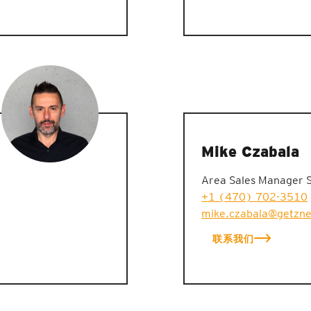
Mike Czabala
Area Sales Manager 
+1 (470) 702-3510
mike.czabala@getzn
联系我们