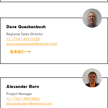
Dave Quackenbush
Regional Sales Director
+1 (704) 620-5109
dave.quackenbush@getzner.com
联系我们
Alexander Born
Project Manager
+1 (704) 999-9583
alexander.born@getzner.com