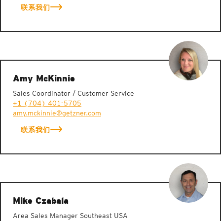
联系我们
Amy McKinnie
Sales Coordinator / Customer Service
+1 (704) 401-5705
amy.mckinnie@getzner.com
联系我们
Mike Czabala
Area Sales Manager Southeast USA