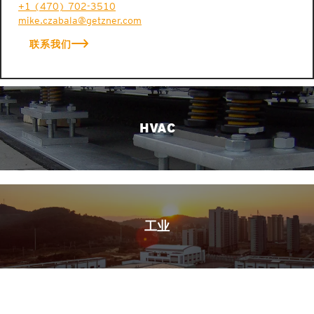
+1 (470) 702-3510
mike.czabala@getzner.com
联系我们
HVAC
工业