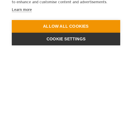
to enhance and customise content and advertisements.
Learn more
ALLOW ALL COOKIES
COOKIE SETTINGS
ENGINEERING
A QUIET
FUTURE
新闻
新闻