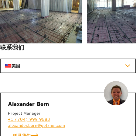
联系我们
美国
Alexander Born
Project Manager
+1 (704) 999-9583
alexander.born@getzner.com
联系我们