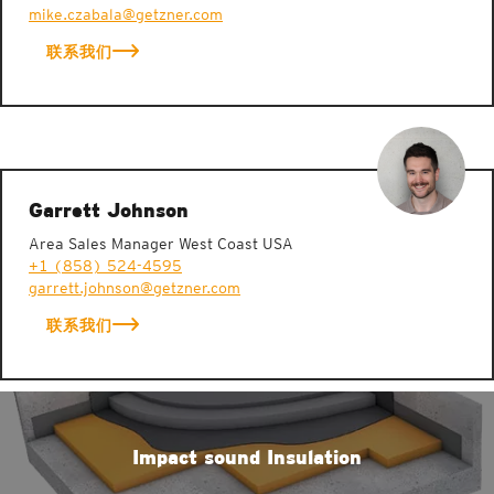
mike.czabala@getzner.com
联系我们
Garrett Johnson
Area Sales Manager West Coast USA
+1 (858) 524-4595
garrett.johnson@getzner.com
联系我们
Impact sound Insulation