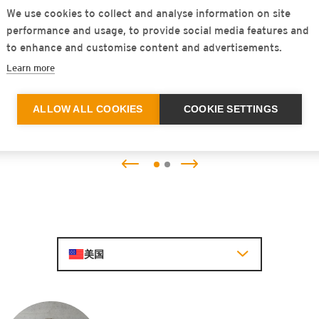
We use cookies to collect and analyse information on site
系列
performance and usage, to provide social media features and
to enhance and customise content and advertisements.
带有阻尼器芯体的 Isotop® 钢弹簧
Learn more
了解更多
ALLOW ALL COOKIES
COOKIE SETTINGS
美国