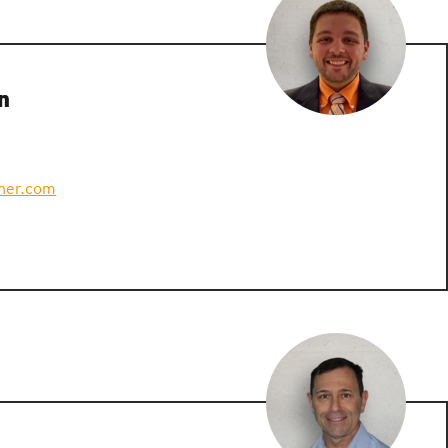
n
ner.com