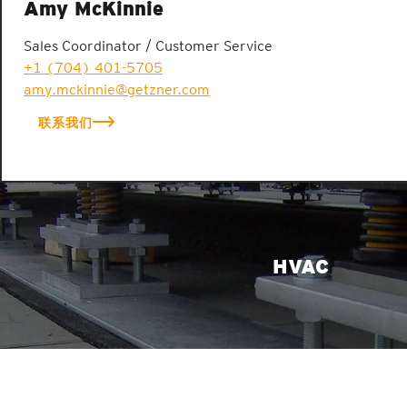
Amy McKinnie
Sales Coordinator / Customer Service
+1 (704) 401-5705
amy.mckinnie@getzner.com
联系我们
HVAC