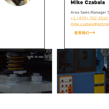
Mike Czabala
Area Sales Manager 
+1 (470) 702-3510
mike.czabala@getzn
联系我们