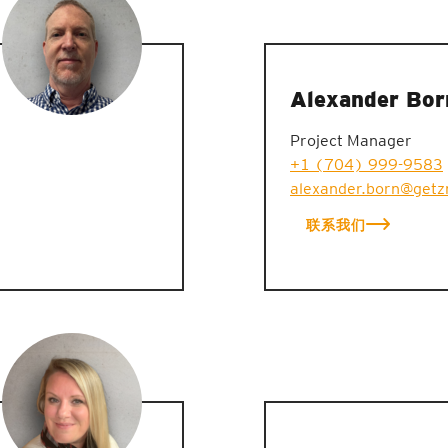
Alexander Bor
Project Manager
+1 (704) 999-9583
alexander.born@getz
联系我们