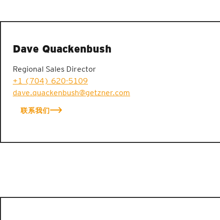
Dave Quackenbush
Regional Sales Director
+1 (704) 620-5109
dave.quackenbush@getzner.com
联系我们