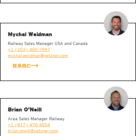
Mychal Weidman
Railway Sales Manager USA and Canada
+1 (253) 400-7997
mychal.weidman@getzner.com
联系我们
Brian O'Neill
Area Sales Manager Railway
+1 (817) 470-4054
brian.oneill@getzner.com