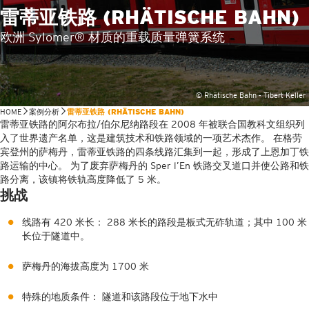
雷蒂亚铁路 (RHÄTISCHE BAHN)
欧洲 Sylomer® 材质的重载质量弹簧系统
© Rhätische Bahn - Tibert Keller
HOME
案例分析
雷蒂亚铁路 (RHÄTISCHE BAHN)
雷蒂亚铁路的阿尔布拉/伯尔尼纳路段在 2008 年被联合国教科文组织列
入了世界遗产名单，这是建筑技术和铁路领域的一项艺术杰作。 在格劳
宾登州的萨梅丹，雷蒂亚铁路的四条线路汇集到一起，形成了上恩加丁铁
路运输的中心。
为了
废弃萨梅丹的 Sper l’En 铁路交叉道口并使公路和铁
路分离，该镇将铁轨高度降低了 5 米。
挑战
线路有 420 米长： 288 米长的路段是板式无砟轨道；其中 100 米
长位于隧道中。
萨梅丹的海拔高度为 1700 米
特殊的地质条件： 隧道和该路段位于地下水中