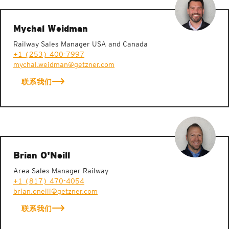
Mychal Weidman
Railway Sales Manager USA and Canada
+1 (253) 400-7997
mychal.weidman@getzner.com
联系我们
Brian O'Neill
Area Sales Manager Railway
+1 (817) 470-4054
brian.oneill@getzner.com
联系我们