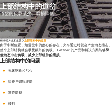
上部结构中的道岔
道岔的负载减少、磨损降低
HOME
技术主题
上部结构中的道岔
由于中断位置，如道岔中的岔心的存在，火车通过时就会产生动态撞击。
整个上部结构就会承受额外的负载。 Getzner 的产品和解决方案能够
降
低动态冲击负载
，
减少上部组件的磨损
。
上部结构中的问题
损坏钢轨和岔心
短矩与钢轨波磨
道砟磨损
倾斜