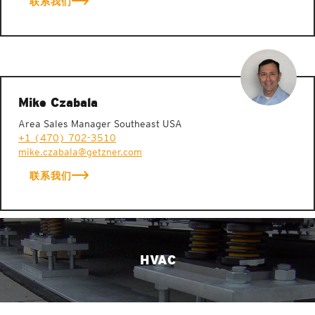
联系我们
Mike Czabala
Area Sales Manager Southeast USA
+1 (470) 702-3510
mike.czabala@getzner.com
联系我们
HVAC