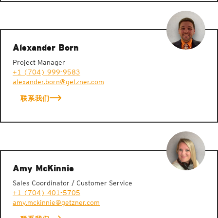
Alexander Born
Project Manager
+1 (704) 999-9583
alexander.born@getzner.com
联系我们
Amy McKinnie
Sales Coordinator / Customer Service
+1 (704) 401-5705
amy.mckinnie@getzner.com