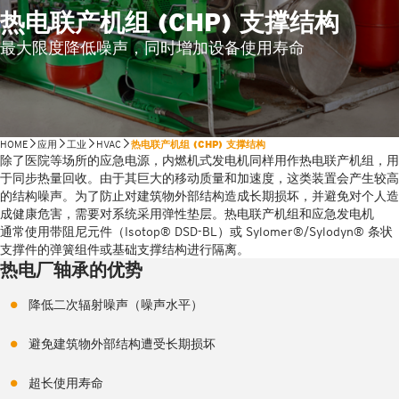
热电联产机组 (CHP) 支撑结构
最大限度降低噪声，同时增加设备使用寿命
HOME
应用
工业
HVAC
热电联产机组 (CHP) 支撑结构
除了医院等场所的应急电源，内燃机式发电机同样用作热电联产机组，用
于同步热量回收。由于其巨大的移动质量和加速度，这类装置会产生较高
的结构噪声。为了防止对建筑物外部结构造成长期损坏，并避免对个人造
成健康危害，需要对系统采用弹性垫层。热电联产机组和应急发电机
通常使用带阻尼元件（Isotop® DSD-BL）或 Sylomer®/Sylodyn® 条状
支撑件的弹簧组件或基础支撑结构进行隔离。
热电厂轴承的优势
降低二次辐射噪声（噪声水平）
避免建筑物外部结构遭受长期损坏
超长使用寿命