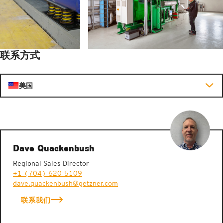
联系方式
美国
Dave Quackenbush
Regional Sales Director
+1 (704) 620-5109
dave.quackenbush@getzner.com
联系我们