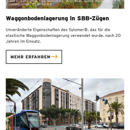
„RABe 514 DTZ EMU“, Foto: Samson Ng . D201@EAL, Quelle: Wikimedia
Commons, Lizenz: CC BY-SA 4.0
Waggonbodenlagerung in SBB-Zügen
Unveränderte Eigenschaften des Sylomer®, das für die
elastische Waggonbodenlagerung verwendet wurde, nach 20
Jahren im Einsatz.
MEHR ERFAHREN