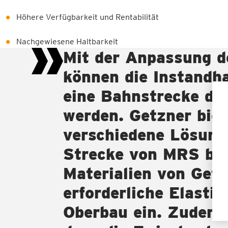
Höhere Verfügbarkeit und Rentabilität
Nachgewiesene Haltbarkeit
Mit der Anpassung de
können die Instandh
eine Bahnstrecke deu
werden. Getzner biet
verschiedene Lösung
Strecke von MRS bri
Materialien von Getz
erforderliche Elastiz
Oberbau ein. Zudem h