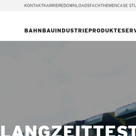
KONTAKT
KARRIERE
DOWNLOADS
FACHTHEMEN
CASE ST
BAHN
BAU
INDUSTRIE
PRODUKTE
SER
LANGZEITTES