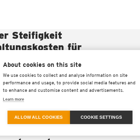
r Steifigkeit
altungskosten für
tlich reduziert
About cookies on this site
et dafür
We use cookies to collect and analyse information on site
en an. Auf der
performance and usage, to provide social media features and
to enhance and customise content and advertisements.
ngen die
Learn more
ner die
ität in den
ALLOW ALL COOKIES
COOKIE SETTINGS
at sich gezeigt,