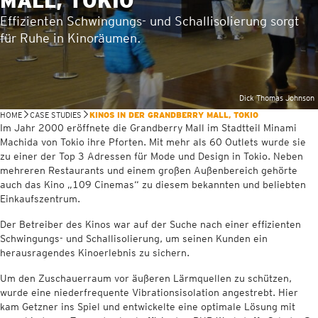
MALL, TOKIO
Effizienten Schwingungs- und Schallisolierung sorgt
für Ruhe in Kinoräumen.
Dick Thomas Johnson
HOME
CASE STUDIES
KINOS IN DER GRANDBERRY MALL, TOKIO
Im Jahr 2000 eröffnete die Grandberry Mall im Stadtteil Minami
Machida von Tokio ihre Pforten. Mit mehr als 60 Outlets wurde sie
zu einer der Top 3 Adressen für Mode und Design in Tokio. Neben
mehreren Restaurants und einem großen Außenbereich gehörte
auch das Kino „109 Cinemas“ zu diesem bekannten und beliebten
Einkaufszentrum.
Der Betreiber des Kinos war auf der Suche nach einer effizienten
Schwingungs- und Schallisolierung, um seinen Kunden ein
herausragendes Kinoerlebnis zu sichern.
Um den Zuschauerraum vor äußeren Lärmquellen zu schützen,
wurde eine niederfrequente Vibrationsisolation angestrebt. Hier
kam Getzner ins Spiel und entwickelte eine optimale Lösung mit