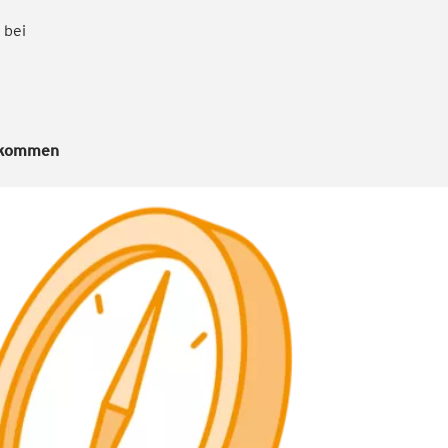
 bei
llkommen