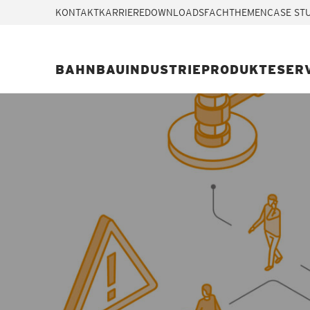
KONTAKT
KARRIERE
DOWNLOADS
FACHTHEMEN
CASE ST
BAHN
BAU
INDUSTRIE
PRODUKTE
SER