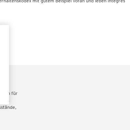
rhaltenskodex mit gutem Beispiel voran und leben integres
nce-
haden für
o das
sstände,