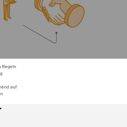
n Regeln
ng
hend auf
en
r