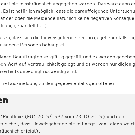
g darf nie missbräuchlich abgegeben werden. Das wäre dann de
. Es ist natürlich möglich, dass die darauffolgende Untersuch
l hat der oder die Meldende natürlich keine negativen Konsequ
eldung gehandelt hat).
esen, dass sich die hinweisgebende Person gegebenenfalls so
er andere Personen behauptet.
ance-Beauftragten sorgfältig geprüft und es werden gegeben
n Wert auf Vertraulichkeit gelegt und es werden nur diejeni
chverhalts unbedingt notwendig sind.
eine Rückmeldung zu den gegebenenfalls getroffenen
en
ie (Richtlinie (EU) 2019/1937 vom 23.10.2019) und den
r sicher, dass Hinweisgebende nie mit negativen Folgen welc
äuchlich erfolgt).