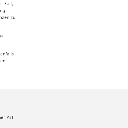
r Fall,
ung
enzen zu
gar
enfalls
gen
her Art