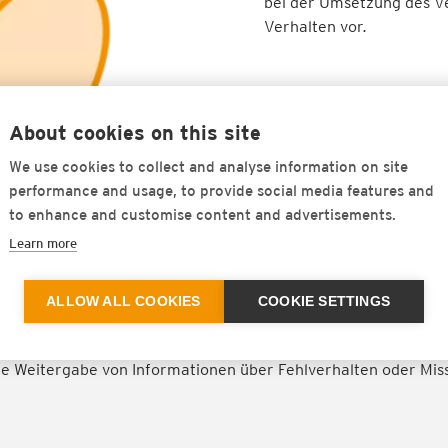
bei der Umsetzung des Ve
Verhalten vor.
About cookies on this site
We use cookies to collect and analyse information on site
performance and usage, to provide social media features and
to enhance and customise content and advertisements.
Learn more
erstöße zu melden, ein zentrales Element einer guten Complia
ALLOW ALL COOKIES
COOKIE SETTINGS
halten beziehungsweise Verstöße rasch aufzudecken, um den Sc
nd Kundinnen oder Kunden zu reduzieren. Whistleblowing, als
ie Weitergabe von Informationen über Fehlverhalten oder Mis