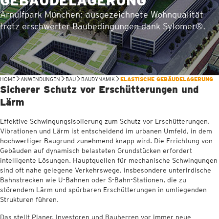
GEBÄUDELAGERUNG
Arnulfpark München: ausgezeichnete Wohnqualität
trotz erschwerter Baubedingungen dank Sylomer®.
HOME
ANWENDUNGEN
BAU
BAUDYNAMIK
ELASTISCHE GEBÄUDELAGERUNG
Sicherer Schutz vor Erschütterungen und
Lärm
Effektive Schwingungsisolierung zum Schutz vor Erschütterungen,
Vibrationen und Lärm ist entscheidend im urbanen Umfeld, in dem
hochwertiger Baugrund zunehmend knapp wird. Die Errichtung von
Gebäuden auf dynamisch belasteten Grundstücken erfordert
intelligente Lösungen. Hauptquellen für mechanische Schwingungen
sind oft nahe gelegene Verkehrswege, insbesondere unterirdische
Bahnstrecken wie U-Bahnen oder S-Bahn-Stationen, die zu
störendem Lärm und spürbaren Erschütterungen in umliegenden
Strukturen führen.
Das stellt Planer, Investoren und Bauherren vor immer neue