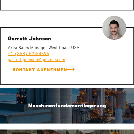
Garrett Johnson
Area Sales Manager West Coast USA
+1 (858) 524-4595
garrett.johnson@getzner.com
KONTAKT AUFNEHMEN
Maschinenfundamentlagerung