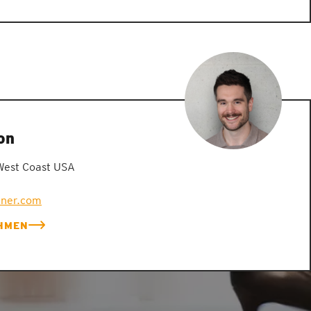
on
West Coast USA
zner.com
HMEN