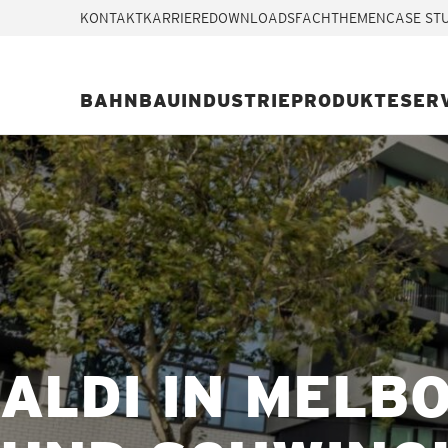
KONTAKT
KARRIERE
DOWNLOADS
FACHTHEMEN
CASE ST
BAHN
BAU
INDUSTRIE
PRODUKTE
SER
ALDI IN MELB