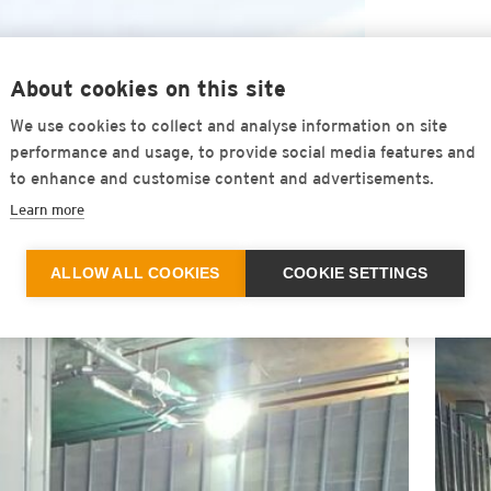
Konstant hohe Wirksamkeit über den
About cookies on this site
We use cookies to collect and analyse information on site
Geringe Einbauhöhe - dadurch besond
performance and usage, to provide social media features and
to enhance and customise content and advertisements.
Schnelle Verlegung- Keine Verklebun
Learn more
Einfaches Handling
ALLOW ALL COOKIES
COOKIE SETTINGS
Hervorragende Alterungsbeständigke