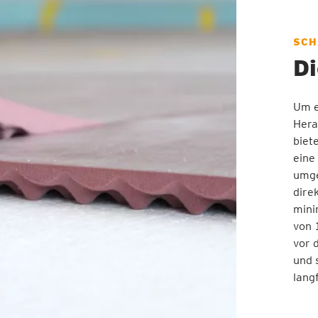
SCH
Di
Um e
Hera
biet
eine
umge
dire
mini
von 
vor 
und 
langf