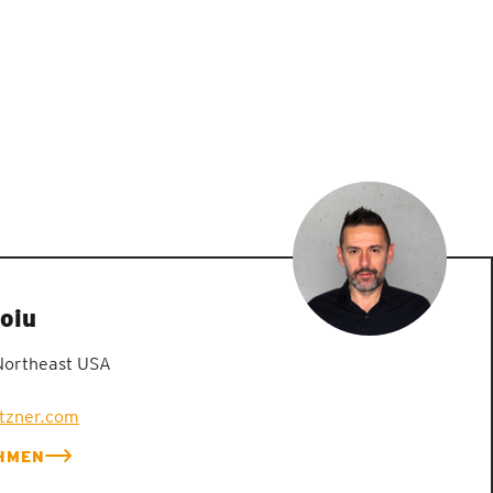
oiu
Northeast USA
etzner.com
HMEN