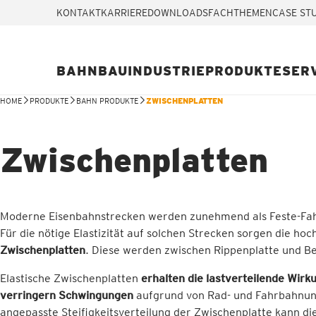
KONTAKT
KARRIERE
DOWNLOADS
FACHTHEMEN
CASE ST
BAHN
BAU
INDUSTRIE
PRODUKTE
SER
HOME
PRODUKTE
BAHN PRODUKTE
ZWISCHENPLATTEN
Zwischenplatten
Moderne Eisenbahnstrecken werden zunehmend als Feste-Fa
Für die nötige Elastizität auf solchen Strecken sorgen die ho
Zwischenplatten
. Diese werden zwischen Rippenplatte und Be
Elastische Zwischenplatten
erhalten die lastverteilende Wirk
verringern Schwingungen
aufgrund von Rad- und Fahrbahnun
angepasste Steifigkeitsverteilung der Zwischenplatte kann d