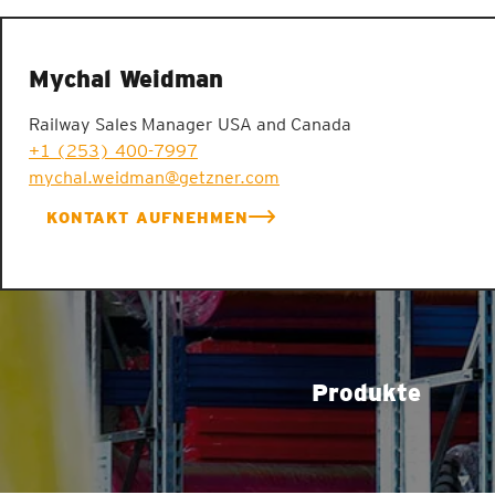
Mychal Weidman
Railway Sales Manager USA and Canada
+1 (253) 400-7997
mychal.weidman@getzner.com
KONTAKT AUFNEHMEN
Produkte