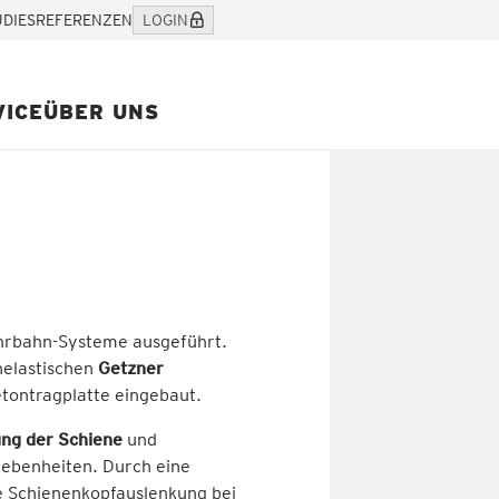
UDIES
REFERENZEN
LOGIN
VICE
ÜBER UNS
hrbahn-Systeme ausgeführt.
chelastischen
Getzner
tontragplatte eingebaut.
ung der Schiene
und
ebenheiten. Durch eine
ie Schienenkopfauslenkung bei