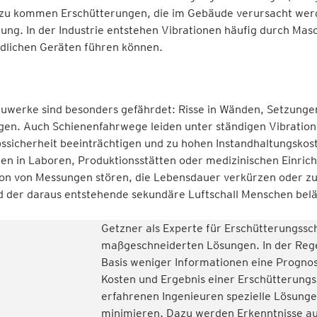
nzu kommen Erschütterungen, die im Gebäude verursacht wer
ung. In der Industrie entstehen Vibrationen häufig durch Mas
dlichen Geräten führen können.
uwerke sind besonders gefährdet: Risse in Wänden, Setzunge
gen. Auch Schienenfahrwege leiden unter ständigen Vibration
sicherheit beeinträchtigen und zu hohen Instandhaltungskos
en in Laboren, Produktionsstätten oder medizinischen Einric
sion von Messungen stören, die Lebensdauer verkürzen oder z
nd der daraus entstehende sekundäre Luftschall Menschen belä
Getzner als Experte für Erschütterungssc
maßgeschneiderten Lösungen. In der Rege
Basis weniger Informationen eine Prognos
Kosten und Ergebnis einer Erschütterung
erfahrenen Ingenieuren spezielle Lösunge
minimieren. Dazu werden Erkenntnisse au