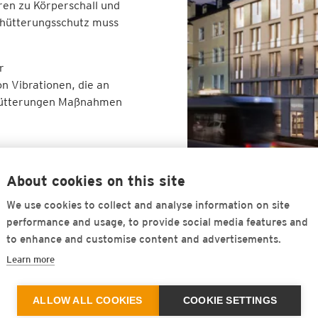
ren zu Körperschall und
chütterungsschutz muss
r
n Vibrationen, die an
schütterungen Maßnahmen
About cookies on this site
BAHN
We use cookies to collect and analyse information on site
Schutz vor
performance and usage, to provide social media features and
durch Schi
to enhance and customise content and advertisements.
Learn more
Wo Züge fahren, entstehe
Hauptquellen für Erschü
ALLOW ALL COOKIES
COOKIE SETTINGS
Bereichen. Die Vibration