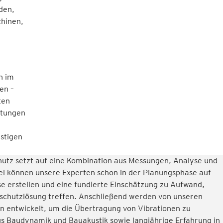
den,
chinen,
n im
en –
ten
htungen
u
stigen
hutz setzt auf eine Kombination aus Messungen, Analyse und
l können unsere Experten schon in der Planungsphase auf
e erstellen und eine fundierte Einschätzung zu Aufwand,
sschutzlösung treffen. Anschließend werden von unseren
n entwickelt, um die Übertragung von Vibrationen zu
s Baudynamik und Bauakustik sowie langjährige Erfahrung in