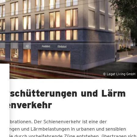
© Legat Living GmbH
 Erschütterungen und Lärm
enenverkehr
n Vibrationen. Der Schienenverkehr ist eine der
tterungen und Lärmbelastungen in urbanen und sensiblen
en, die durch vorbeifahrende Züge entstehen, übertragen sich