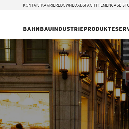
KONTAKT
KARRIERE
DOWNLOADS
FACHTHEMEN
CASE ST
BAHN
BAU
INDUSTRIE
PRODUKTE
SER