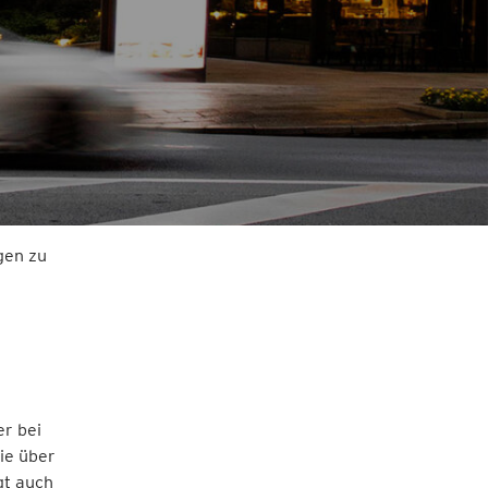
gen zu
er bei
ie über
gt auch