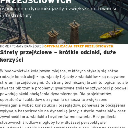
PRZEJŚCIOWYCH
uspokojenie dynamiki jazdy i zwiększenie trwałości
infrastruktury
HOME
TEMATY BRANŻOWE
OPTYMALIZACJA STREF PRZEJŚCIOWYCH
Strefy przejściowe – krótkie odcinki, duże
korzyści
W budownictwie kolejowym miejsca, w których stykają się różne
rodzaje konstrukcji – np. wjazdy i zjazdy z wiaduktów – są nazywane
strefami przejściowymi. Od strony technicznej brzmi to logicznie, ale
stwarza olbrzymie problemy: gwałtowne zmiany sztywności pionowej
powodują skoki obciążenia dynamicznego. Dla projektantów,
operatorów i zakładów utrzymania oznacza to zwiększone
wymagania wobec konstrukcji i przeglądów, ponieważ te obciążenia
wpływają bezpośrednio na dynamikę jazdy, zużycie materiałów oraz
żywotność toru, wiaduktu i systemów mocowania. Bez podjęcia
stosownych środków mogłoby to w dłuższej perspektywie