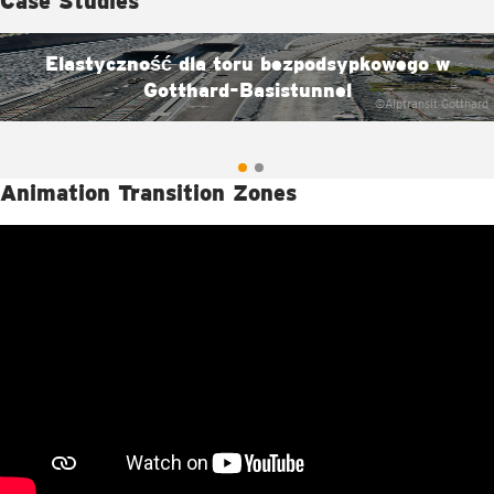
Case Studies
Elastyczność dla toru bezpodsypkowego w
Gotthard-Basistunnel
©Alptransit Gotthard
Animation Transition Zones