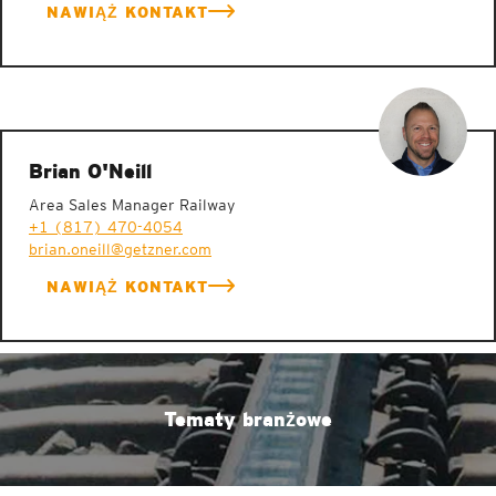
NAWIĄŻ KONTAKT
Brian O'Neill
Area Sales Manager Railway
+1 (817) 470-4054
brian.oneill@getzner.com
NAWIĄŻ KONTAKT
Tematy branżowe