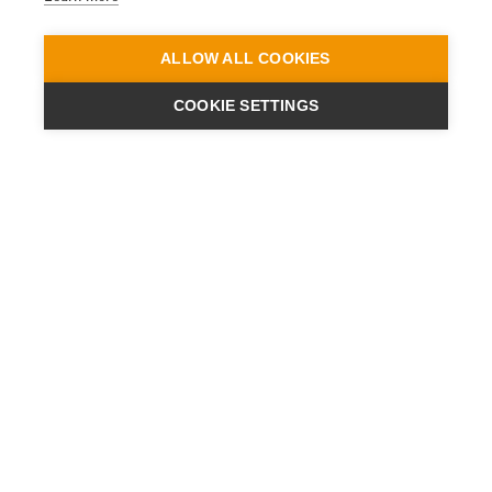
ALLOW ALL COOKIES
COOKIE SETTINGS
ENGINEERING
A QUIET
FUTURE
NEWSLETTER
AKTUALNOŚCI
KONTAKT
LOKALIZACJE