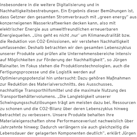
insbesondere in die weitere Digitalisierung und in
Nachhaltigkeitsbestrebungen. Ein Ergebnis dieser Bemühungen ist,
dass Getzner den gesamten Stromverbrauch mit „green energy“ aus
konzerneigenen Wasserkraftwerken decken kann, also mit
elektrischer Energie aus umweltfreundlichen erneuerbaren
Energiequellen. „Uns geht es nicht ‚nur‘ um Klimaneutralität bzw.
die Reduktion von CO
2
-Emissionen, wir verstehen Nachhaltigkeit
umfassender. Deshalb betrachten wir den gesamten Lebenszyklus
unserer Produkte und prüfen alle Unternehmensbereiche intensiv
auf Möglichkeiten zur Förderung der Nachhaltigkeit“, so Jürgen
Rainalter. Im Fokus stehen die Produktionstechnologien, auch die
Fertigungsprozesse und die Logistik werden auf
Optimierungspotenzial hin untersucht: Dazu gehören Maßnahmen
zur Reduktion des Materialverschnitts, des Ausschusses,
nachhaltige Transporthilfsmittel und die maximale Nutzung des
Transportbehältervolumens. „Die Langlebigkeit unserer
Schwingungsschutzlösungen trägt am meisten dazu bei, Ressourcen
zu schonen und die CO
2
-Bilanz über deren Lebenszyklus hinweg
betrachtet zu verbessern. Unsere Produkte behalten ihre
Materialeigenschaften ohne Performanceverlust nachweislich über
Jahrzehnte hinweg: Dadurch verlängern sie auch gleichzeitig die
Lebensdauer der gelagerten Komponenten deutlich“, erklärt Jürgen