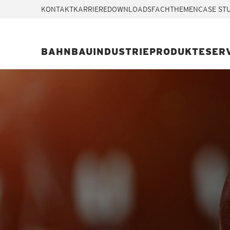
KONTAKT
KARRIERE
DOWNLOADS
FACHTHEMEN
CASE ST
BAHN
BAU
INDUSTRIE
PRODUKTE
SER