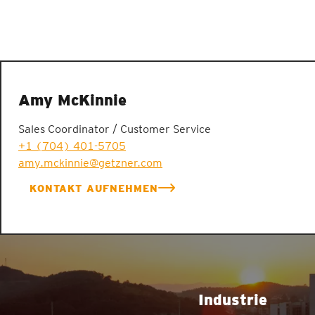
Amy McKinnie
Sales Coordinator / Customer Service
+1 (704) 401-5705
amy.mckinnie@getzner.com
KONTAKT AUFNEHMEN
Industrie