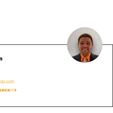
n
ner.com
HMEN