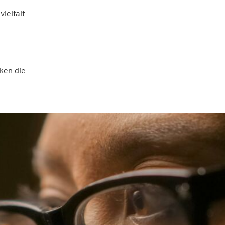
ielfalt
nken die