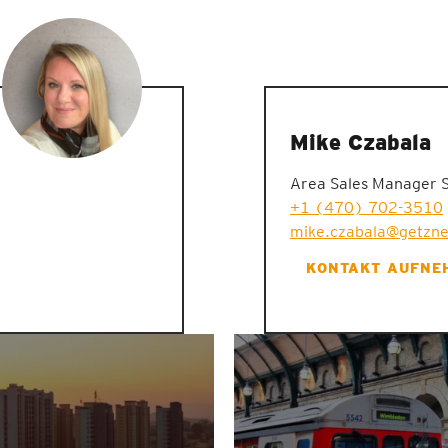
Mike Czabala
Area Sales Manager 
+1 (470) 702-3510
mike.czabala@getzn
KONTAKT AUFNE