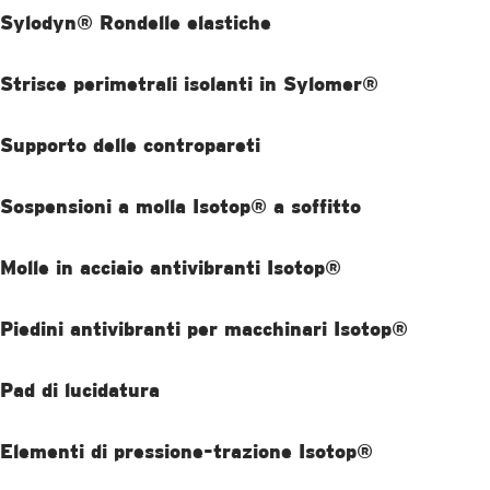
Sylodyn® Rondelle elastiche
SCOPRI DI PIÙ
Strisce perimetrali isolanti in Sylomer®
SCOPRI DI PIÙ
Supporto delle contropareti
SCOPRI DI PIÙ
Sospensioni a molla Isotop® a soffitto
SCOPRI DI PIÙ
Molle in acciaio antivibranti Isotop®
SCOPRI DI PIÙ
Piedini antivibranti per macchinari Isotop®
SCOPRI DI PIÙ
Pad di lucidatura
SCOPRI DI PIÙ
Elementi di pressione-trazione Isotop®
SCOPRI DI PIÙ