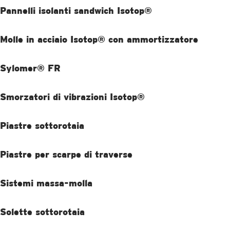
Pannelli isolanti sandwich Isotop®
SCOPRI DI PIÙ
Molle in acciaio Isotop® con ammortizzatore
SCOPRI DI PIÙ
Sylomer® FR
SCOPRI DI PIÙ
Smorzatori di vibrazioni Isotop®
SCOPRI DI PIÙ
Piastre sottorotaia
SCOPRI DI PIÙ
Piastre per scarpe di traverse
SCOPRI DI PIÙ
Sistemi massa-molla
SCOPRI DI PIÙ
Solette sottorotaia
SCOPRI DI PIÙ