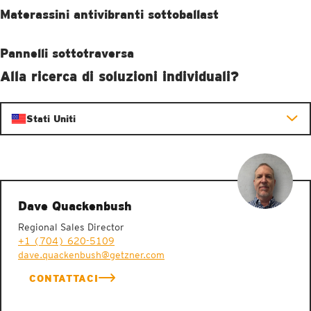
Materassini antivibranti sottoballast
SCOPRI DI PIÙ
Pannelli sottotraversa
SCOPRI DI PIÙ
Alla ricerca di soluzioni individuali?
SCOPRI DI PIÙ
Stati Uniti
SCOPRI DI PIÙ
SCOPRI DI PIÙ
Dave Quackenbush
SCOPRI DI PIÙ
Regional Sales Director
+1 (704) 620-5109
dave.quackenbush@getzner.com
SCOPRI DI PIÙ
CONTATTACI
SCOPRI DI PIÙ