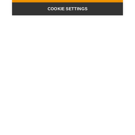
COOKIE SETTINGS
ENGINEERING
A QUIET
FUTURE
ISCRIVITI ALLA NEWSLETTER
ULTIME NOTIZIE
CONTATTI
STABILIMENTI
INFORMATIVA SULLA PROTEZIONE DEI DATI PERSONALI
IMPRESSUM
CONDIZIONI GENERALI DI CONTRATTO