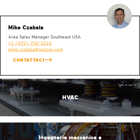
Mike Czabala
Area Sales Manager Southeast USA
+1 (470) 702-3510
mike.czabala@getzner.com
CONTATTACI
HVAC
Ingegneria meccanica e