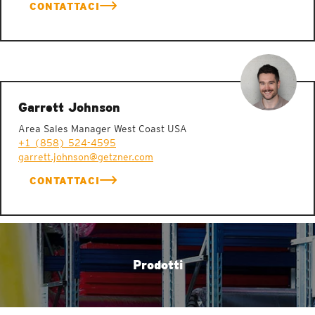
CONTATTACI
Garrett Johnson
Area Sales Manager West Coast USA
+1 (858) 524-4595
garrett.johnson@getzner.com
CONTATTACI
Prodotti