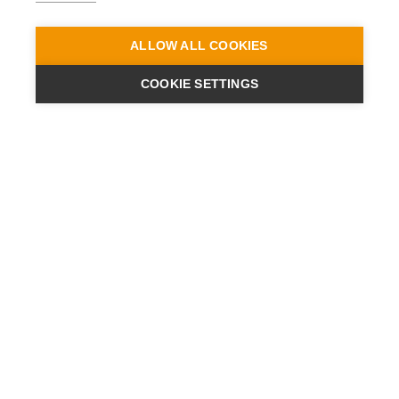
ALLOW ALL COOKIES
COOKIE SETTINGS
ENGINEERING
A QUIET
FUTURE
ISCRIVITI ALLA NEWSLETTER
ULTIME NOTIZIE
CONTATTI
STABILIMENTI