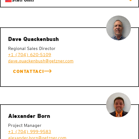
Stati Uniti
Dave Quackenbush
Regional Sales Director
+1 (704) 620-5109
dave.quackenbush@getzner.com
CONTATTACI
Alexander Born
Project Manager
+1 (704) 999-9583
alexander.born@getzner.com