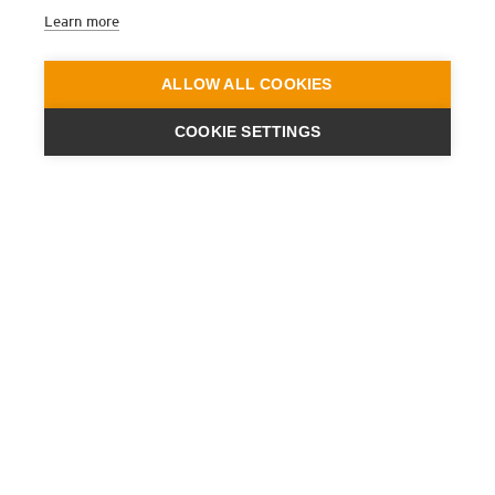
Learn more
ALLOW ALL COOKIES
COOKIE SETTINGS
ENGINEERING
A QUIET
FUTURE
BOLETÍN
NOVEDADES
CONTACTO