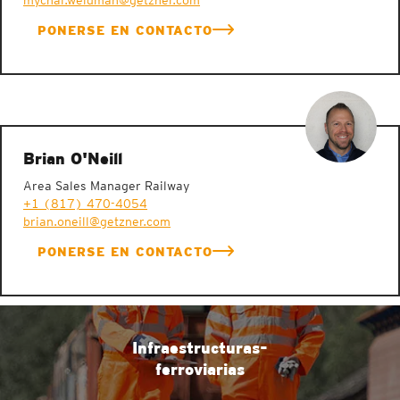
mychal.weidman@getzner.com
PONERSE EN CONTACTO
Brian O'Neill
Area Sales Manager Railway
+1 (817) 470-4054
brian.oneill@getzner.com
PONERSE EN CONTACTO
Infraestructuras-
ferroviarias