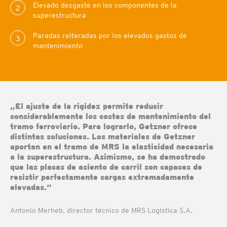
Elevado desgaste en los componentes de la
2
superestructura
Paradas reiteradas por los elevados gastos de
3
mantenimiento
„El ajuste de la rigidez permite reducir
considerablemente los costes de mantenimiento del
tramo ferroviario. Para lograrlo, Getzner ofrece
distintas soluciones. Los materiales de Getzner
aportan en el tramo de MRS la elasticidad necesaria
a la superestructura. Asimismo, se ha demostrado
que las placas de asiento de carril son capaces de
resistir perfectamente cargas extremadamente
elevadas.“
Antonio Merheb, director técnico de MRS Logistica S.A.