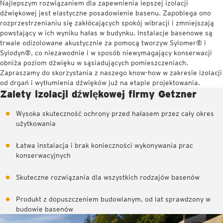
Najlepszym rozwiązaniem dla zapewnienia lepszej izolacji
dźwiękowej jest elastyczne posadowienie basenu. Zapobiega ono
rozprzestrzenianiu się zakłócających spokój wibracji i zmniejszają
powstający w ich wyniku hałas w budynku. Instalacje basenowe są
trwale odizolowane akustycznie za pomocą tworzyw Sylomer® i
Sylodyn®, co niezawodnie i w sposób niewymagający konserwacji
obniża poziom dźwięku w sąsiadujących pomieszczeniach.
Zapraszamy do skorzystania z naszego know-how w zakresie izolacji
od drgań i wytłumienia dźwięków już na etapie projektowania.
Zalety izolacji dźwiękowej firmy Getzner
Wysoka skuteczność ochrony przed hałasem przez cały okres
użytkowania
Łatwa instalacja i brak konieczności wykonywania prac
konserwacyjnych
Skuteczne rozwiązania dla wszystkich rodzajów basenów
Produkt z dopuszczeniem budowlanym, od lat sprawdzony w
budowie basenów