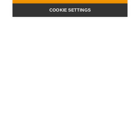
COOKIE SETTINGS
ENGINEERING
A QUIET
FUTURE
NEWSLETTER
AKTUALNOŚCI
KONTAKT
LOKALIZACJE
POLITYKA PRYWATNOŚCI
STOPKA REDAKCYJNA
OGÓLNE WARUNKI HANDLOWE