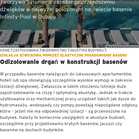
Tworzywo Sylomer® zapobiega przenoszeniu
dźwięków w najwyżej położonym na świecie basenie
Infinity-Pool w Dubaju.
HOME
ZASTOSOWANIA
BUDOWNICTWO
AKUSTYKA BUDYNKU
IZOLACJA DŹWIĘKOWA POPRZEZ ELASTYCZNE POSADOWIENIE BASENU
Odizolowanie drgań w konstrukcji basenów
W przypadku basenów należących do luksusowych apartamentów,
hoteli lub spa obowiązują szczególnie wysokie wymogi w zakresie
izolacji dźwiękowej. Zwłaszcza w takim otoczeniu istnieje duże
zapotrzebowanie na ciszę i optymalną akustykę. Jednak w trakcie
użytkowania oraz mechanicznej pracy urządzeń takich jak dysze do
hydromasażu, wodospady czy pompy powstają niepożądane odgłosy,
które – jeżeli nie ma odpowiedniej izolacji – są przenoszone na
budynek. Należy to koniecznie uwzględnić w akustyce budowli,
szczególnie przy projektowaniu krytych basenów, jacuzzi czy
basenów na dachach budynków.