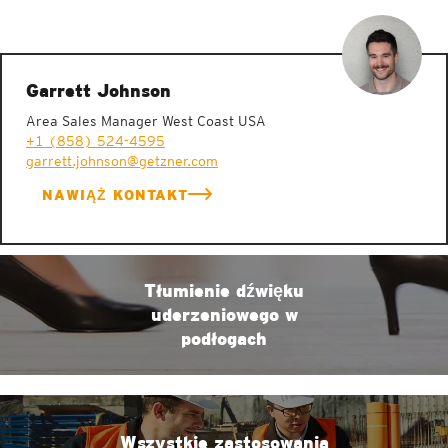
Garrett Johnson
Area Sales Manager West Coast USA
+1 (858) 524-4595
garrett.johnson@getzner.com
NAWIĄŻ KONTAKT
Tłumienie dźwięku
uderzeniowego w
podłogach
Wszystkie zastosowania