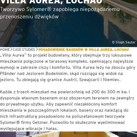
VILLA AUREA, LOCHAU
Tworzywo Sylomer® zapobiega niepożądanemu
przenoszeniu dźwięków
© Stoph Sauter
HOME
CASE STUDIES
POSADOWIENIE BASENÓW W VILLA AUREA, LOCHAU
„Villa Aurea” to projekt budowlany, który obejmuje trzy luksusowe
mieszkania połączone w tarasowy kompleks, spełniający najwyższe
wymogi w zakresie ciszy i komfortu. Villa Aurea leży na zboczu góry
Pfänder nad Jeziorem Bodeńskim, skąd rozciąga się widok na
jezioro. Tu zbiegają się granice Austrii, Szwajcarii i Niemiec.
Każde z trzech mieszkań ma powierzchnię od 200 do 300 m kw. i
dysponuje własnym basenem oraz obszernym terenem na zewnątrz
do prywatnego użytku. Aby zapewnić niezakłócony komfort
mieszkania w poszczególnych lokalach, baseny oraz należącą do
nich infrastrukturę posadowiono na poliuretanowym tworzywie
Sylomer® firmy Getzner. Pozwoliło to skutecznie wyeliminować
występujące wibracje i hałas.