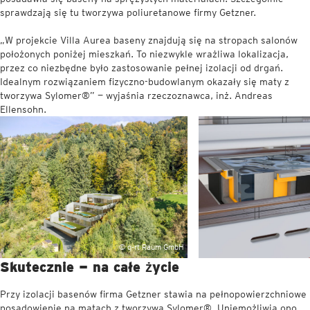
sprawdzają się tu tworzywa poliuretanowe firmy Getzner.
„W projekcie Villa Aurea baseny znajdują się na stropach salonów
położonych poniżej mieszkań. To niezwykle wrażliwa lokalizacja,
przez co niezbędne było zastosowanie pełnej izolacji od drgań.
Idealnym rozwiązaniem fizyczno-budowlanym okazały się maty z
tworzywa Sylomer®” — wyjaśnia rzeczoznawca, inż. Andreas
Ellensohn.
© q-rt Raum GmbH
Skutecznie — na całe życie
Przy izolacji basenów firma Getzner stawia na pełnopowierzchniowe
posadowienie na matach z tworzywa Sylomer®. Uniemożliwia ono