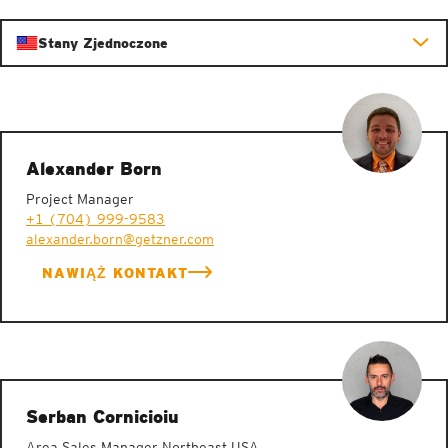
Stany Zjednoczone
Alexander Born
Project Manager
+1 (704) 999-9583
alexander.born@getzner.com
NAWIĄŻ KONTAKT
Serban Cornicioiu
Area Sales Manager Northeast USA