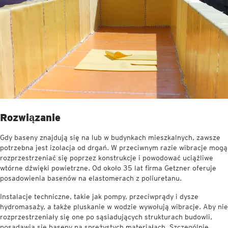
Rozwiązanie
Gdy baseny znajdują się na lub w budynkach mieszkalnych, zawsze
potrzebna jest izolacja od drgań. W przeciwnym razie wibracje mogą
rozprzestrzeniać się poprzez konstrukcje i powodować uciążliwe
wtórne dźwięki powietrzne. Od około 35 lat firma Getzner oferuje
posadowienia basenów na elastomerach z poliuretanu.
Instalacje techniczne, takie jak pompy, przeciwprądy i dysze
hydromasaży, a także pluskanie w wodzie wywołują wibracje. Aby nie
rozprzestrzeniały się one po sąsiadujących strukturach budowli,
posadawia się baseny na sprężystych materiałach. Szczególnie