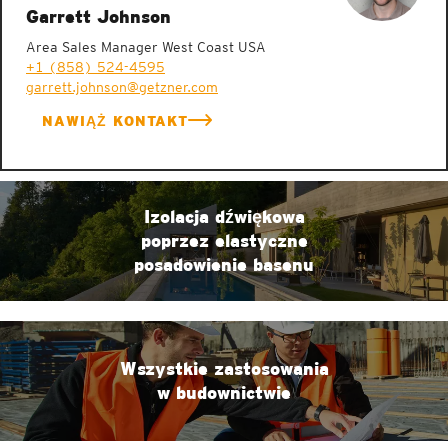
Garrett Johnson
Area Sales Manager West Coast USA
+1 (858) 524-4595
garrett.johnson@getzner.com
NAWIĄŻ KONTAKT
Izolacja dźwiękowa
poprzez elastyczne
posadowienie basenu
Wszystkie zastosowania
w budownictwie