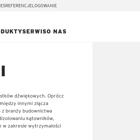
IES
REFERENCJE
LOGOWANIE
ODUKTY
SERWIS
O NAS
I
mostków dźwiękowych. Oprócz
między innymi złącza
 z branży budownictwa
dizolowaniu kątowników,
e w zakresie wytrzymałości