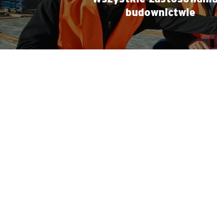
budownictwie
ENGINEERING
A QUIET
FUTURE