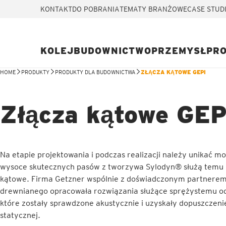
KONTAKT
DO POBRANIA
TEMATY BRANŻOWE
CASE STUD
KOLEJ
BUDOWNICTWO
PRZEMYSŁ
PR
HOME
PRODUKTY
PRODUKTY DLA BUDOWNICTWA
ZŁĄCZA KĄTOWE GEPI
Złącza kątowe GEP
Na etapie projektowania i podczas realizacji należy unikać 
wysoce skutecznych pasów z tworzywa Sylodyn® służą temu 
kątowe. Firma Getzner wspólnie z doświadczonym partnerem
drewnianego opracowała rozwiązania służące sprężystemu o
które zostały sprawdzone akustycznie i uzyskały dopuszczeni
statycznej.