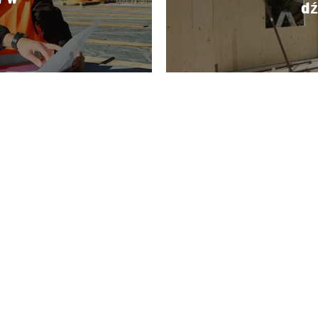
dź
AKTUALNOŚCI
POLITYKA PRYWATNOŚCI