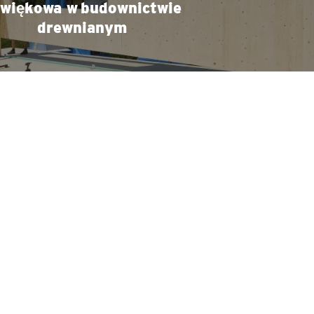
więkowa w budownictwie
drewnianym
KONTAKT
LOKALIZACJE
STOPKA REDAKCYJNA
OGÓLNE WARUNKI
HANDLOWE