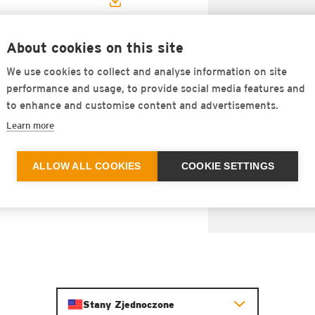
About cookies on this site
konstrukcji
We use cookies to collect and analyse information on site
performance and usage, to provide social media features and
to enhance and customise content and advertisements.
Learn more
 z tworzywa
ALLOW ALL COOKIES
COOKIE SETTINGS
WIĘCEJ INFORMACJI
Stany Zjednoczone