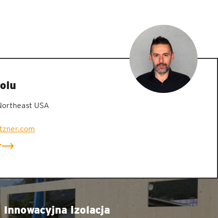
oiu
Northeast USA
etzner.com
T
Innowacyjna izolacja