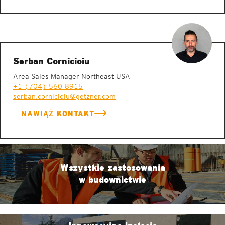
Serban Cornicioiu
Area Sales Manager Northeast USA
+1 (704) 560-8915
serban.cornicioiu@getzner.com
NAWIĄŻ KONTAKT
Wszystkie zastosowania
w budownictwie