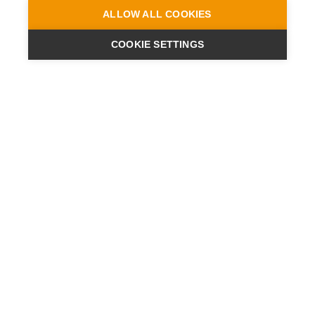
ALLOW ALL COOKIES
COOKIE SETTINGS
ENGINEERING
A QUIET
FUTURE
NEWSLETTER
AKTUALNOŚCI
KONTAKT
LOKALIZACJE
POLITYKA PRYWATNOŚCI