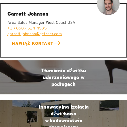
Garrett Johnson
Area Sales Manager West Coast USA
+1 (858) 524-4595
garrett.johnson@getzner.com
NAWIĄŻ KONTAKT
Tłumienie dźwięku
uderzeniowego w
podłogach
Innowacyjna izolacja
dźwiękowa
w budownictwie