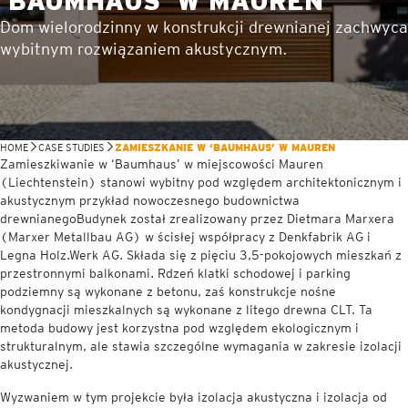
‘BAUMHAUS’ W MAUREN
Dom wielorodzinny w konstrukcji drewnianej zachwyca
wybitnym rozwiązaniem akustycznym.
HOME
CASE STUDIES
ZAMIESZKANIE W ‘BAUMHAUS’ W MAUREN
Zamieszkiwanie w ‘Baumhaus’ w miejscowości Mauren
(Liechtenstein) stanowi wybitny pod względem architektonicznym i
akustycznym przykład nowoczesnego budownictwa
drewnianegoBudynek został zrealizowany przez Dietmara Marxera
(Marxer Metallbau AG) w ścisłej współpracy z Denkfabrik AG i
Legna Holz.Werk AG. Składa się z pięciu 3,5-pokojowych mieszkań z
przestronnymi balkonami. Rdzeń klatki schodowej i parking
podziemny są wykonane z betonu, zaś konstrukcje nośne
kondygnacji mieszkalnych są wykonane z litego drewna CLT. Ta
metoda budowy jest korzystna pod względem ekologicznym i
strukturalnym, ale stawia szczególne wymagania w zakresie izolacji
akustycznej.
Wyzwaniem w tym projekcie była izolacja akustyczna i izolacja od