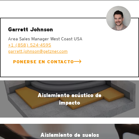
Garrett Johnson
Area Sales Manager West Coast USA
+1 (858) 524-4595
garrett.johnson@getzner.com
PONERSE EN CONTACTO
Aislamiento acústico de
impacto
Aislamiento de suelos