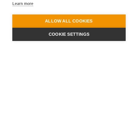
Learn more
ALLOW ALL COOKIES
COOKIE SETTINGS
ENGINEERING
A QUIET
FUTURE
BOLETÍN
NOVEDADES
CONTACTO
UBICACIONES