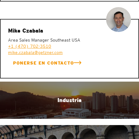
Mike Czabala
Area Sales Manager Southeast USA
+1 (470) 702-3510
mike.czabala@getzner.com
PONERSE EN CONTACTO
Industria