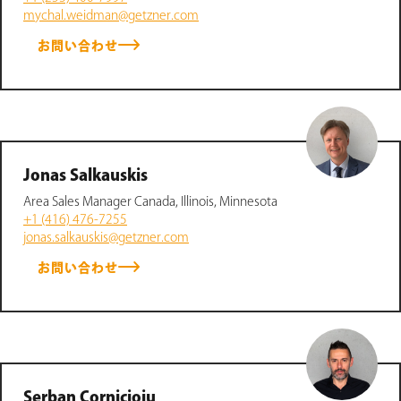
mychal.weidman@getzner.com
お問い合わせ
Jonas Salkauskis
Area Sales Manager Canada, Illinois, Minnesota
+1 (416) 476-7255
jonas.salkauskis@getzner.com
お問い合わせ
Serban Cornicioiu