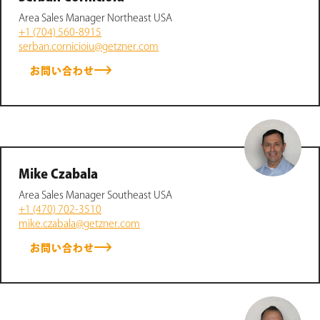
Area Sales Manager Northeast USA
+1 (704) 560-8915
serban.cornicioiu@getzner.com
お問い合わせ
Mike Czabala
Area Sales Manager Southeast USA
+1 (470) 702-3510
mike.czabala@getzner.com
お問い合わせ