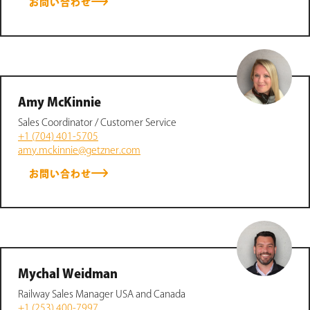
お問い合わせ
Amy McKinnie
Sales Coordinator / Customer Service
+1 (704) 401-5705
amy.mckinnie@getzner.com
お問い合わせ
Mychal Weidman
Railway Sales Manager USA and Canada
+1 (253) 400-7997