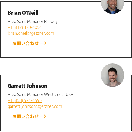
Brian O'Neill
Area Sales Manager Railway
+1 (817) 470-4054
brian.oneill@getzner.com
お問い合わせ
Garrett Johnson
Area Sales Manager West Coast USA
+1 (858) 524-4595
garrett.johnson@getzner.com
お問い合わせ