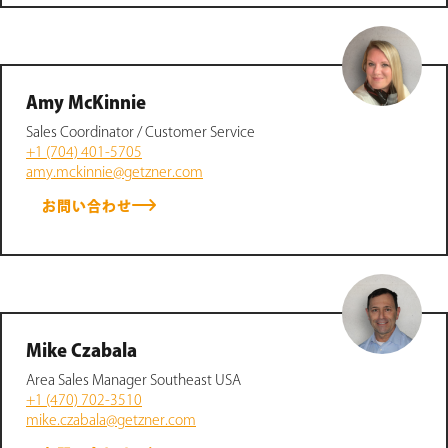
Amy McKinnie
Sales Coordinator / Customer Service
+1 (704) 401-5705
amy.mckinnie@getzner.com
お問い合わせ
Mike Czabala
Area Sales Manager Southeast USA
+1 (470) 702-3510
mike.czabala@getzner.com