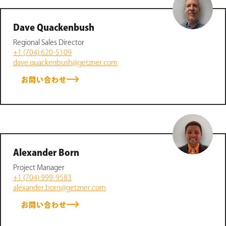
Dave Quackenbush
Regional Sales Director
+1 (704) 620-5109
dave.quackenbush@getzner.com
お問い合わせ
Alexander Born
Project Manager
+1 (704) 999-9583
alexander.born@getzner.com
お問い合わせ