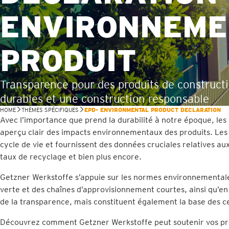
ENVIRONNEME
PRODUIT
Transparence pour des produits de construct
durables et une construction responsable
HOME
THÈMES SPÉCIFIQUES
EPD- ENVIRONMENTAL PRODUCT DECLARATION
Avec l’importance que prend la durabilité à notre époque, le
aperçu clair des impacts environnementaux des produits. Les 
cycle de vie et fournissent des données cruciales relatives au
taux de recyclage et bien plus encore.
Getzner Werkstoffe s’appuie sur les normes environnementales l
verte et des chaînes d’approvisionnement courtes, ainsi qu’en
de la transparence, mais constituent également la base des ce
Découvrez comment Getzner Werkstoffe peut soutenir vos pro