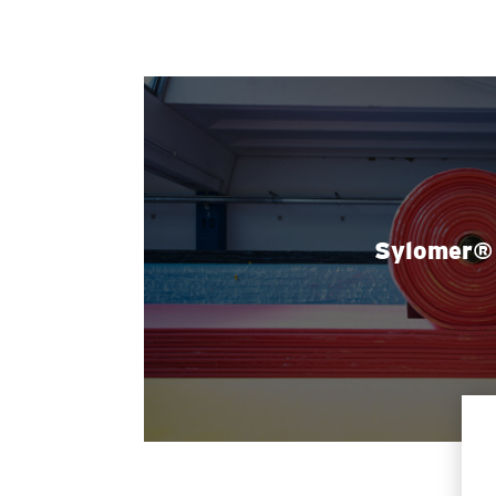
Sylomer®
Des élastomères dotés de propriét
d’amortissemen
EN SAVOIR PLUS