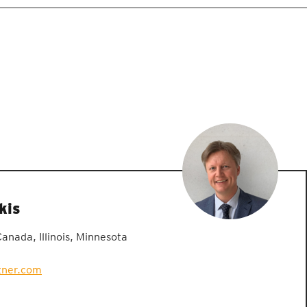
kis
nada, Illinois, Minnesota
zner.com