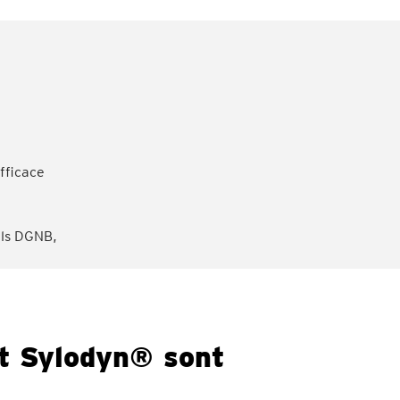
efficace
els DGNB,
t Sylodyn® sont