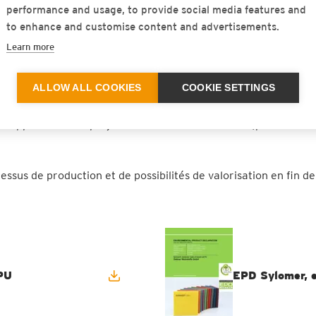
performance and usage, to provide social media features and
to enhance and customise content and advertisements.
Learn more
aires pour répondre aux normes et aux certifications en mati
ALLOW ALL COOKIES
COOKIE SETTINGS
rapport avec un projet de construction concret (par ex. dans
us de production et de possibilités de valorisation en fin de 
 PU
EPD Sylomer, e