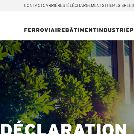
CONTACT
CARRIÈRES
TÉLÉCHARGEMENTS
THÈMES SPÉCI
FERROVIAIRE
BÂTIMENT
INDUSTRIE
P
DÉCLARATION