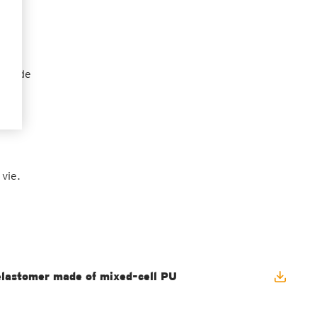
ère de
 le
vie.
lastomer made of mixed-cell PU