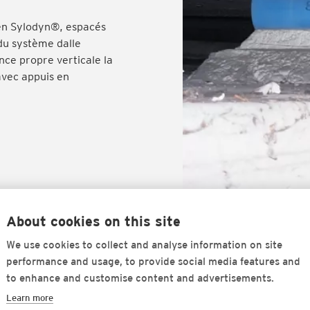
 en Sylodyn®, espacés
du système dalle
ence propre verticale la
 avec appuis en
About cookies on this site
We use cookies to collect and analyse information on site
rceptibles
performance and usage, to provide social media features and
to enhance and customise content and advertisements.
ante avec appuis ponctuels en Sylodyn®, même après 17 ans d
Learn more