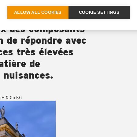
 la Salle dorée a
ALLOW ALL COOKIES
COOKIE SETTINGS
ticulier lors de la
oix des composants
in de répondre avec
ces très élevées
atière de
s nuisances.
bH & Co KG