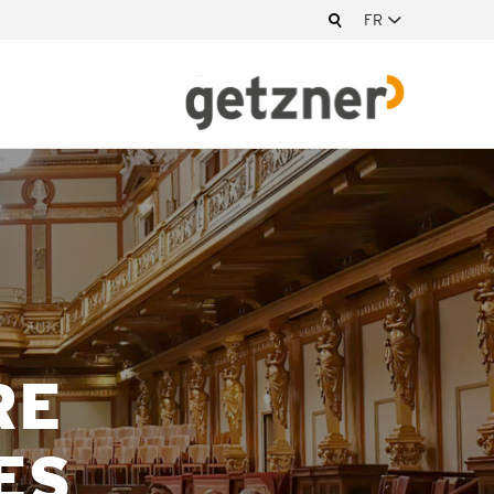
FR
RE
ES