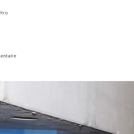
étro
mentaire