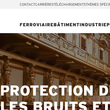
CONTACT
CARRIÈRES
TÉLÉCHARGEMENTS
THÈMES SPÉCI
FERROVIAIRE
BÂTIMENT
INDUSTRIE
P
PROTECTION 
LES BRUITS E