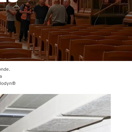
onde.
a
Sylodyn®