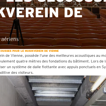
KVEREIN DE
 aériens
COUSSES POUR LE MUSIKVEREIN DE VIENNE
ein de Vienne, possède l’une des meilleures acoustiques au m
seulement quatre mètres des fondations du bâtiment. Lors de l
tiliser un système de dalle flottante avec appuis ponctuels en 
itive des visiteurs.