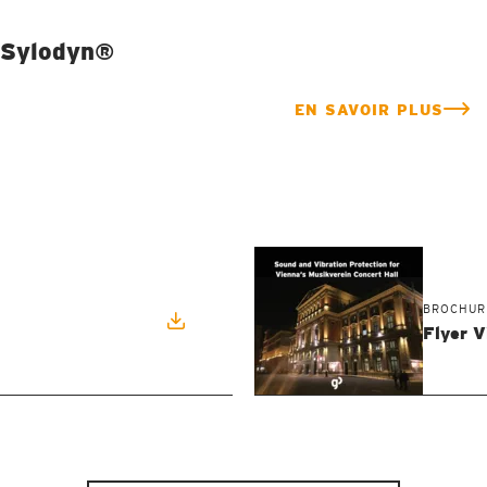
Sylodyn®
EN SAVOIR PLUS
BROCHUR
Flyer V
Des élastomères aux caractéristiques élastiques
exceptionnelles