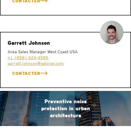
CONTACTER
Garrett Johnson
Area Sales Manager West Coast USA
+1 (858) 524-4595
garrett.johnson@getzner.com
CONTACTER
Preventive noise
protection in urban
architecture