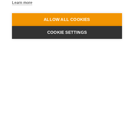
Learn more
ALLOW ALL COOKIES
COOKIE SETTINGS
ENGINEERING
A QUIET
FUTURE
BULLETIN D’INFORMATION
ACTUALITÉS
PRESSE
CONTACT