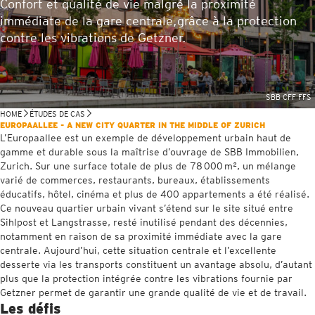
Confort et qualité de vie malgré la proximité
immédiate de la gare centrale,grâce à la protection
contre les vibrations de Getzner.
SBB CFF FFS
HOME
ÉTUDES DE CAS
EUROPAALLEE - A NEW CITY QUARTER IN THE MIDDLE OF ZURICH
L’Europaallee est un exemple de développement urbain haut de
gamme et durable sous la maîtrise d’ouvrage de SBB Immobilien,
Zurich. Sur une surface totale de plus de 78 000 m², un mélange
varié de commerces, restaurants, bureaux, établissements
éducatifs, hôtel, cinéma et plus de 400 appartements a été réalisé.
Ce nouveau quartier urbain vivant s’étend sur le site situé entre
Sihlpost et Langstrasse, resté inutilisé pendant des décennies,
notamment en raison de sa proximité immédiate avec la gare
centrale. Aujourd’hui, cette situation centrale et l’excellente
desserte via les transports constituent un avantage absolu, d’autant
plus que la protection intégrée contre les vibrations fournie par
Getzner permet de garantir une grande qualité de vie et de travail.
Les défis