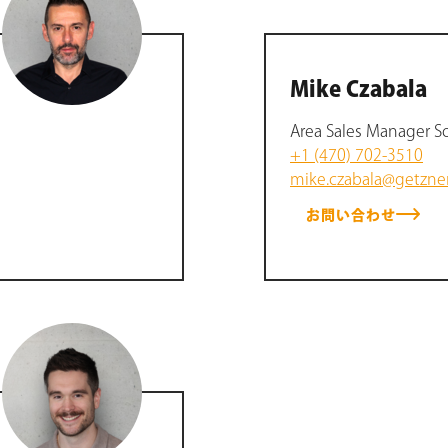
Mike Czabala
Area Sales Manager S
+1 (470) 702-3510
mike.czabala@getzne
お問い合わせ