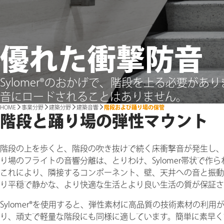
優れた衝撃防音
Sylomer®のおかげで、階段を上る必要があ
音にロードされることはありません。
HOME
事業分野
建築分野
建築音響
階段および踊り場の保管
階段と踊り場の弾性マウント
階段の上を歩くと、階段の吹き抜けで続く床衝撃音が発生し、
り場のフライトの音響分離は、とりわけ、Sylomer帯状で
これにより、隣接するコンポーネント、壁、天井への音と振動
り平穏で静かな、より快適な生活とより良い生活の質が保証さ
Sylomer®を使用すると、弾性素材に高品質の技術素材の
り、頑丈で軽量な階段にも同様に適しています。簡単に素早く