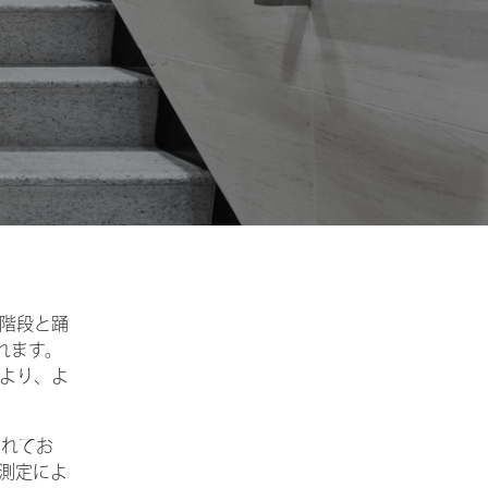
階段と踊
れます。
より、よ
されてお
測定によ