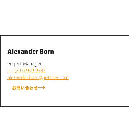
Alexander Born
Project Manager
+1 (704) 999-9583
alexander.born@getzner.com
お問い合わせ