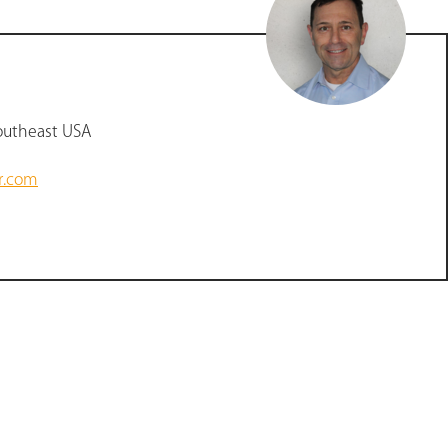
outheast USA
r.com