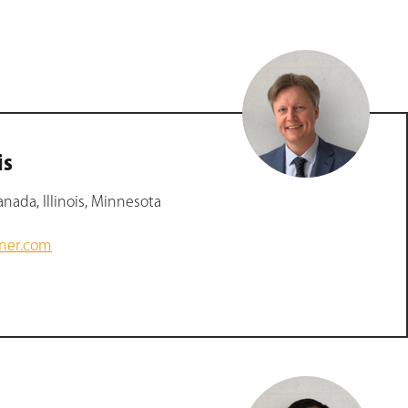
is
nada, Illinois, Minnesota
zner.com