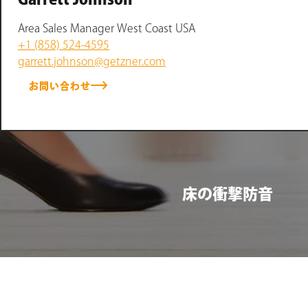
Area Sales Manager West Coast USA
+1 (858) 524-4595
garrett.johnson@getzner.com
お問い合わせ
床の衝撃防音