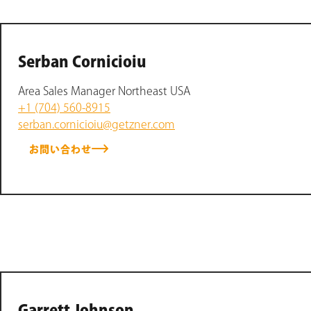
Serban Cornicioiu
Area Sales Manager Northeast USA
+1 (704) 560-8915
serban.cornicioiu@getzner.com
お問い合わせ
Garrett Johnson