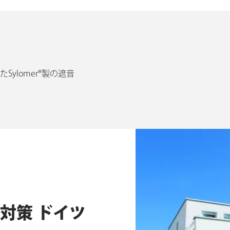
ylomer®製の遮音
対策 ドイツ