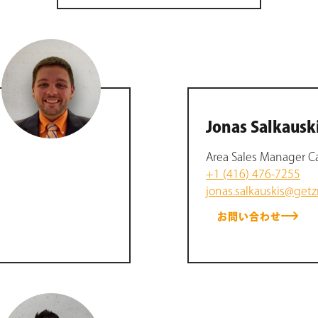
Jonas Salkausk
Area Sales Manager Ca
+1 (416) 476-7255
jonas.salkauskis@get
お問い合わせ