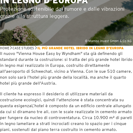
IN LEGNO D'EUROPA
Protezione sostenibile dal rumore e dalle vibrazioni
grazie alla struttura leggera.
© Mambo Invest GmbH & Co KG
HOME
CASE STUDIES
IL PIÙ GRANDE HOTEL IBRIDO IN LEGNO D'EUROPA
Il nuovo "Vienna House Easy by Wyndham" sta già definendo gli
standard durante la costruzione: si tratta del più grande hotel ibrido
in legno mai realizzato in Europa, costruito direttamente
all'aeroporto di Schwechat, vicino a Vienna. Con le sue 510 camere,
non solo sarà l'hotel più grande della località, ma anche il quarto
hotel più grande dell'Austria.
Il cliente ha espresso il desiderio di utilizzare materiali da
costruzione ecologici, quindi l'attenzione è stata concentrata su
questa esigenzaL’hotel è composto da un edificio centrale allungato
da cui si diramano tre ali, con le scale realizzate in cemento armato
per fungere da nucleo di controventatura. Circa 10.900 m² di pareti
in legno lamellare a strati incrociati creano lo spazio per i cinque
piani, sostenuti dal piano terra costruito in cemento armato.