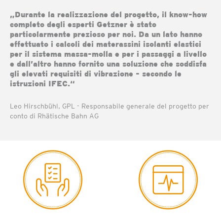
„Durante la realizzazione del progetto, il know-how
completo degli esperti Getzner è stato
particolarmente prezioso per noi. Da un lato hanno
effettuato i calcoli dei materassini isolanti elastici
per il sistema massa-molla e per i passaggi a livello
e dall’altro hanno fornito una soluzione che soddisfa
gli elevati requisiti di vibrazione - secondo le
istruzioni IFEC.“
Leo Hirschbühl, GPL - Responsabile generale del progetto per
conto di Rhätische Bahn AG