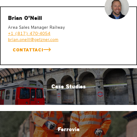
Brian O'Neill
Area Sales Manager Railway
+1 (817) 470-4054
brian.oneill@getzner.com
CONTATTACI
Case Studies
Ferrovia