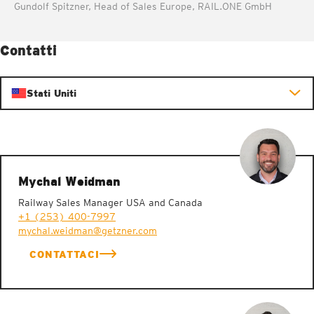
Gundolf Spitzner, Head of Sales Europe, RAIL.ONE GmbH
Contatti
Stati Uniti
Mychal Weidman
Railway Sales Manager USA and Canada
+1 (253) 400-7997
mychal.weidman@getzner.com
CONTATTACI