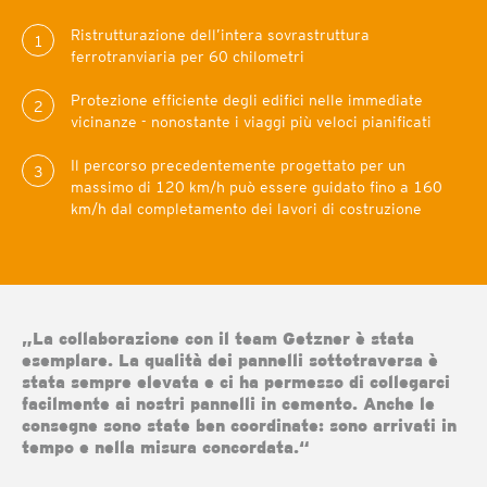
Ristrutturazione dell’intera sovrastruttura
1
ferrotranviaria per 60 chilometri
Protezione efficiente degli edifici nelle immediate
2
vicinanze - nonostante i viaggi più veloci pianificati
Il percorso precedentemente progettato per un
3
massimo di 120 km/h può essere guidato fino a 160
km/h dal completamento dei lavori di costruzione
„La collaborazione con il team Getzner è stata
esemplare. La qualità dei pannelli sottotraversa è
stata sempre elevata e ci ha permesso di collegarci
facilmente ai nostri pannelli in cemento. Anche le
consegne sono state ben coordinate: sono arrivati in
tempo e nella misura concordata.“