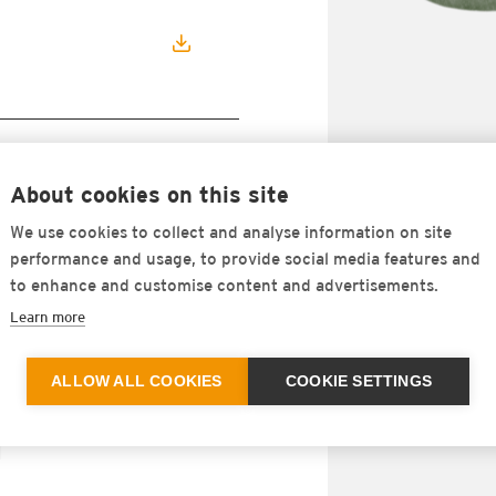
About cookies on this site
We use cookies to collect and analyse information on site
performance and usage, to provide social media features and
to enhance and customise content and advertisements.
dans la
Learn more
ALLOW ALL COOKIES
COOKIE SETTINGS
s élastiques à
I