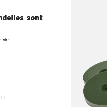
delles sont
atoire
01-1