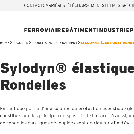
CONTACT
CARRIÈRES
TÉLÉCHARGEMENTS
THÈMES SPÉCI
FERROVIAIRE
BÂTIMENT
INDUSTRIE
P
HOME
PRODUITS
PRODUITS POUR LE BÂTIMENT
SYLODYN® ÉLASTIQUES ROND
Sylodyn® élastiqu
Rondelles
En tant que partie d’une solution de protection acoustique glo
constitue l’un des principaux dispositifs de liaison. Là aussi, u
de rondelles élastiques découplées sont de rigueur afin d’évit