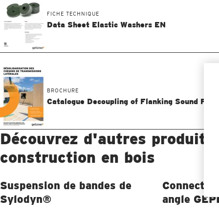
FICHE TECHNIQUE
Data Sheet Elastic Washers EN
BROCHURE
Catalogue Decoupling of Flanking Sound FR
Découvrez d'autres produits 
construction en bois
Suspension de bandes de
Connecteur
Sylodyn®
angle GEP