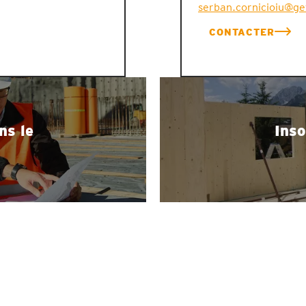
serban.cornicioiu@g
CONTACTER
ns le
Inso