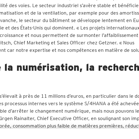
ité des voies. Le secteur industriel s’avère stable et bénéficie
matisation et de la ventilation, par exemple pour des amortis
revanche, le secteur du bâtiment se développe lentement en Eu
sie et des États-Unis qui dominent. « Les projets internationaux
 croissance et nous permettent de surmonter l’affaiblissement
tsch, Chief Marketing et Sales Officer chez Getzner. « Nous
ent car notre expertise et nos compétences en matière de sol
 la numérisation, la recherch
’élevait à près de 11 millions d’euros, en particulier dans le 
des processus internes vers le système S/4HANA a été achevée
sible d’arrêter le changement numérique, mais nous pouvons l
Jürgen Rainalter, Chief Executive Officer, en soulignant son i
liorée, consommation plus faible de matières premières, réduc
ous apportent de larges avantages, notamment en termes d’effi