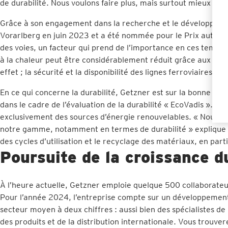
de durabilité. Nous voulons faire plus, mais surtout mieux ! »
Grâce à son engagement dans la recherche et le développement,
Vorarlberg en juin 2023 et a été nommée pour le Prix autrichie
des voies, un facteur qui prend de l’importance en ces temps
à la chaleur peut être considérablement réduit grâce aux sem
effet ; la sécurité et la disponibilité des lignes ferroviaires s
En ce qui concerne la durabilité, Getzner est sur la bonne voi
dans le cadre de l’évaluation de la durabilité « EcoVadis ». Au
exclusivement des sources d’énergie renouvelables. « Nous 
notre gamme, notamment en termes de durabilité » explique M
des cycles d’utilisation et le recyclage des matériaux, en par
Poursuite de la croissance d
À l’heure actuelle, Getzner emploie quelque 500 collaborateur
Pour l’année 2024, l’entreprise compte sur un développement 
secteur moyen à deux chiffres : aussi bien des spécialistes de l
des produits et de la distribution internationale. Vous trouver