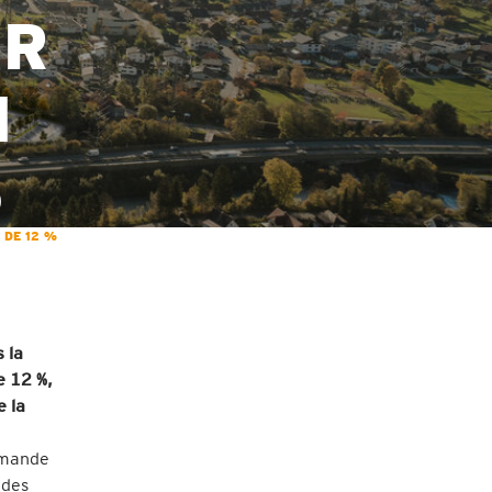
ER
N
%
 DE 12 %
 la
e 12 %,
e la
demande
 des