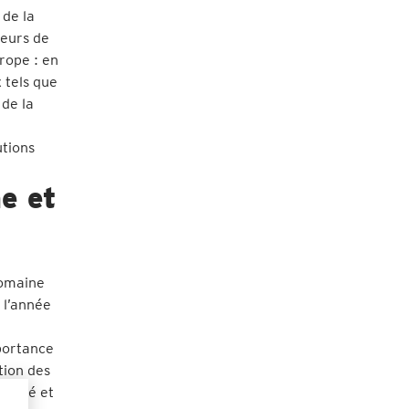
 de la
seurs de
rope : en
 tels que
 de la
utions
e et
domaine
 l’année
e
mportance
tion des
cacité et