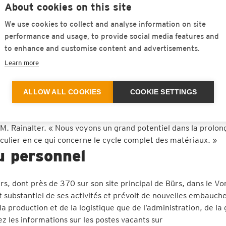
About cookies on this site
 l’entreprise s’est vu décerner le Prix de l’innovation du La
We use cookies to collect and analyse information on site
n de l’innovation. L’accent est mis sur l’augmentation de la st
performance and usage, to provide social media features and
 de changement climatique. Le risque de déformations de la v
to enhance and customise content and advertisements.
elles sous traverses élastoplastiques spécialement développée
Learn more
’en trouvent améliorées.
e : récemment, l’entreprise s’est vu attribuer la médaille de b
ALLOW ALL COOKIES
COOKIE SETTINGS
jourd’hui déjà, Getzner produit sans émissions et en utilisant
accordons une importance toute particulière au développemen
. Rainalter. « Nous voyons un grand potentiel dans la prolon
ticulier en ce qui concerne le cycle complet des matériaux. »
u personnel
s, dont près de 370 sur son site principal de Bürs, dans le Vo
substantiel de ses activités et prévoit de nouvelles embauche
a production et de la logistique que de l’administration, de la 
ez les informations sur les postes vacants sur