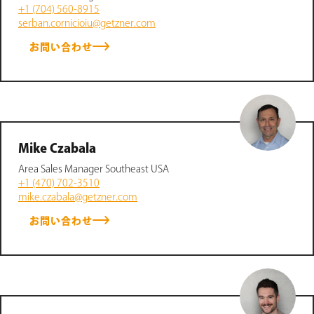
+1 (704) 560-8915
serban.cornicioiu@getzner.com
お問い合わせ
Mike Czabala
Area Sales Manager Southeast USA
+1 (470) 702-3510
mike.czabala@getzner.com
お問い合わせ