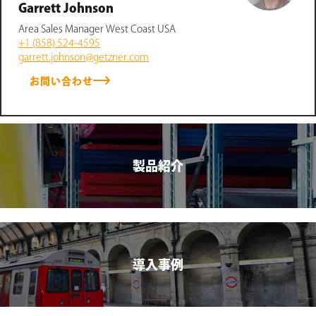
Garrett Johnson
Area Sales Manager West Coast USA
+1 (858) 524-4595
garrett.johnson@getzner.com
お問い合わせ
製品紹介
導入事例