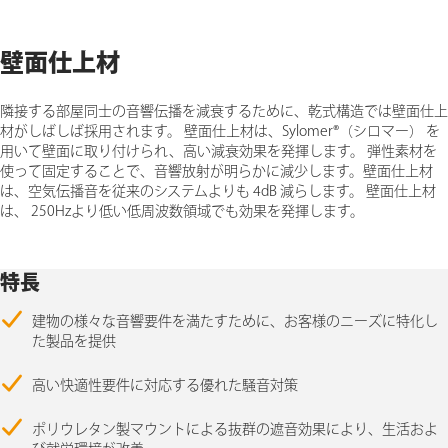
壁面仕上材
隣接する部屋同士の音響伝播を減衰するために、乾式構造では壁面仕上
材がしばしば採用されます。 壁面仕上材は、Sylomer®（シロマー） を
用いて壁面に取り付けられ、高い減衰効果を発揮します。 弾性素材を
使って固定することで、音響放射が明らかに減少します。壁面仕上材
は、空気伝播音を従来のシステムよりも 4dB 減らします。 壁面仕上材
は、 250Hzより低い低周波数領域でも効果を発揮します。
特長
建物の様々な音響要件を満たすために、お客様のニーズに特化し
た製品を提供
高い快適性要件に対応する優れた騒音対策
ポリウレタン製マウントによる抜群の遮音効果により、生活およ