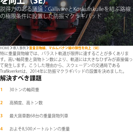
を向上（SE）
説得力のある議論：GällivareとKoskullskulleを結ぶ路線
の極限条件に設置した防振マクラギパッド
HOME
導入事例
重量貨物線、マルムバナン線の弾性を向上（SE）
特に重量貨物線では、バラスト軌道が限界に達することが多くありま
す。高い軸荷重と貨物トン数により、軌道には大きなひずみが直接偏っ
て発生します。こうした理由から、スウェーデンの交通局である
Trafikverketは、2014年に防振マクラギパッドの設置を決めました。
解決すべき課題
30トンの軸荷重
高頻度、高トン数
最大貨車数68台の重量貨物列車
およそ8,500メートルトンの重量