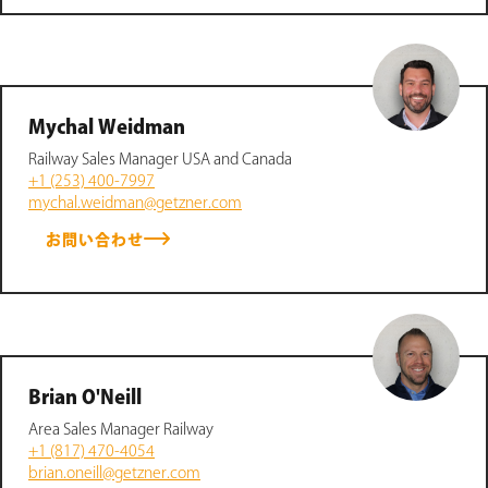
Mychal Weidman
Railway Sales Manager USA and Canada
+1 (253) 400-7997
mychal.weidman@getzner.com
お問い合わせ
Brian O'Neill
Area Sales Manager Railway
+1 (817) 470-4054
brian.oneill@getzner.com