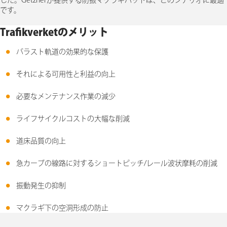
した。Getznerが提供する防振マクラギパッドは、このシナリオに最適
です。
Trafikverketのメリット
バラスト軌道の効果的な保護
それによる可用性と利益の向上
必要なメンテナンス作業の減少
ライフサイクルコストの大幅な削減
道床品質の向上
急カーブの線路に対するショートピッチ/レール波状摩耗の削減
振動発生の抑制
マクラギ下の空洞形成の防止