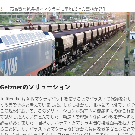
高品質な軌条鋼とマクラギに平均以上の摩耗が発生
Getznerのソリューション
Trafikverketは防振マクラギパッドを使うことでバラストの保護を著し
く改善できると考えていました。しかしながら、北極圏の北側で、かつ
この規模において、このソリューションが効率的に機能するのかこれま
で試験した人はいませんでした。軌道内で理想的な荷重分散を実現する
必要がありました。目標は、バラストとマクラギ間の接触面積を拡大す
ることにより、バラストとマクラギ間にかかる負荷を減少させることで