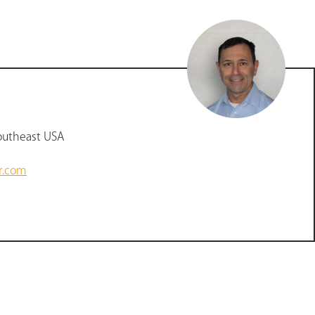
outheast USA
r.com