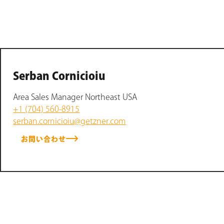
Serban Cornicioiu
Area Sales Manager Northeast USA
+1 (704) 560-8915
serban.cornicioiu@getzner.com
お問い合わせ