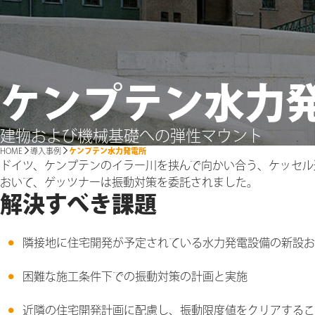
ケンプテン水力
建物および機械基礎への弾性マウント
HOME
導入事例
ケンプテン水力発電所
ドイツ、ケンプテンのイラー川を挟んで向かい合う、ケッセル
おいて、ゲッツナーは振動対策を委託されました。
解決すべき課題
隣接地に住宅開発が予定されている水力発電設備の新設お
困難な施工条件下での振動対策の計画と実施
近隣の住宅開発計画に配慮し、振動限度値をクリアするこ