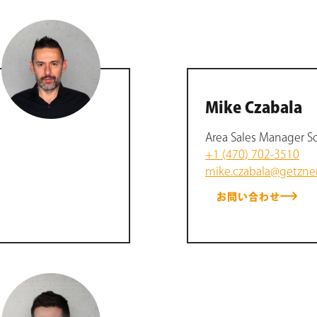
Mike Czabala
Area Sales Manager S
+1 (470) 702-3510
mike.czabala@getzne
お問い合わせ