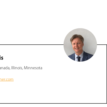
is
nada, Illinois, Minnesota
zner.com