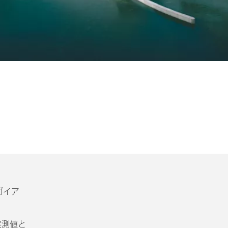
ゴイア
実測値と