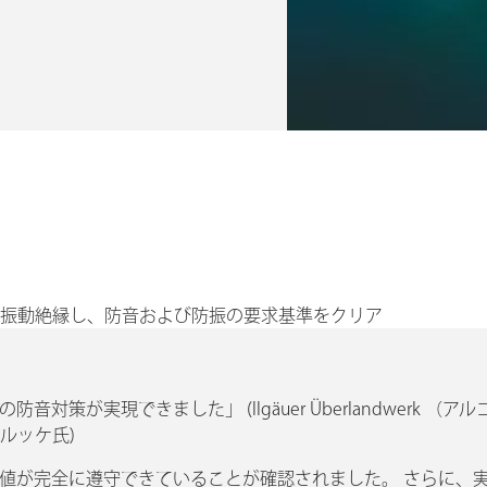
全に振動絶縁し、防音および防振の要求基準をクリア
実現できました」 (llgäuer Überlandwerk （アル
ルッケ氏)
値が完全に遵守できていることが確認されました。 さらに、