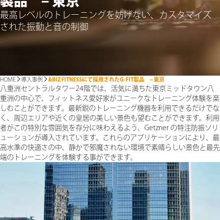
製品 – 東京
最高レベルのトレーニングを妨げない、カスタマイズ
された振動と音の制御
HOME
導入事例
&BIZ FITNESSにて採用されたG-FIT製品 – 東京
八重洲セントラルタワー24階では、活気に満ちた東京ミッドタウン八
重洲の中心で、フィットネス愛好家がユニークなトレーニング体験を楽
しむことができます。最新鋭のトレーニング機器を利用できるだけでな
く、周辺エリアや近くの皇居の美しい景色も望むことができます。利用
者がこの特別な雰囲気を存分に味わえるよう、Getzner の特注防振ソリ
ューションが導入されています。これらのアプリケーションにより、最
高水準の快適さの中、静かで邪魔されない環境で素晴らしい景色と最先
端のトレーニングを体験する事ができます。