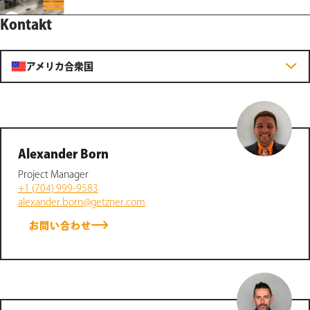
Kontakt
アメリカ合衆国
Alexander Born
Project Manager
+1 (704) 999-9583
alexander.born@getzner.com
お問い合わせ