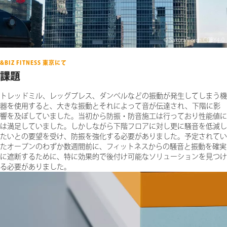
© Sakura Torch CCBY4-0
&BIZ FITNESS 東京にて
課題
トレッドミル、レッグプレス、ダンベルなどの振動が発生してしまう機
器を使用すると、大きな振動とそれによって音が伝達され、下階に影
響を及ぼしていました。当初から防振・防音施工は行っており性能値に
は満足していました。しかしながら下階フロアに対し更に騒音を低減し
たいとの要望を受け、防振を強化する必要がありました。予定されてい
たオープンのわずか数週間前に、フィットネスからの騒音と振動を確実
に遮断するために、特に効果的で後付け可能なソリューションを見つけ
る必要がありました。